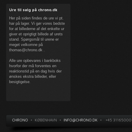
Ure til salg på chrono.dk
Her på siden findes de ure vi pt.
har på lager. Vi gør vores bedste
for at billederne af det enkelte ur
giver et oprigtigt billede af urets
stand. Spørgsmål til urene er
meget velkomne på
thomas@chrono.dk
.
Alle ure opbevares i bankboks
hvorfor der må forventes en
reaktionstid på en dag hvis der
ønskes ekstra billeder, eller
besigtigelse.
CHRONO
•
KØBENHAVN
•
INFO@CHRONO.DK
•
+45 31165000