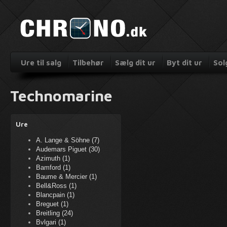
Ure til salg
Tilbehør
Sælg dit ur
Byt dit ur
Sol
Technomarine
Ure
A. Lange & Söhne (7)
Audemars Piguet (30)
Azimuth (1)
Bamford (1)
Baume & Mercier (1)
Bell&Ross (1)
Blancpain (1)
Breguet (1)
Breitling (24)
Bvlgari (1)