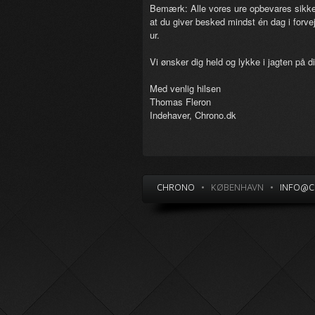
Bemærk: Alle vores ure opbevares sikker
at du giver besked mindst én dag i forvej
ur.
Vi ønsker dig held og lykke i jagten på 
Med venlig hilsen
Thomas Fleron
Indehaver, Chrono.dk
CHRONO
•
KØBENHAVN
•
INFO@C