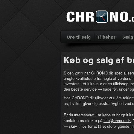
Ure til salg
Tilbehør
Sælg 
Køb og salg af b
Siden 2011 har CHRONO.dk specialiseret
brugte kvalitetsure fra nogle af verdens
investere i et luksusur er en tillidssag, o
den bedste service — både før, under og 
Hos CHRONO.dk tilbyder vi 2 års reklam
os, hvilket giver dig ekstra tryghed ved d
Er du interesseret i at købe et brugt luks
kontakte os direkte på
info@chrono.dk
.
— skriv til os for at få et uforpligtende til