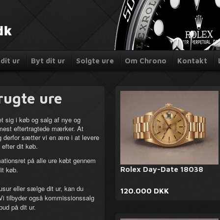
dit ur
Byt dit ur
Solgte ure
Om Chrono
Kontakt
rugte ure
 sig i køb og salg af nye og
 mest eftertragtede mærker. At
g derfor sætter vi en ære i at levere
efter dit køb.
ationsret på alle ure købt gennem
it køb.
Rolex Day-Date 18038
usur eller sælge dit ur, kan du
120.000 DKK
 Vi tilbyder også kommissionssalg
bud på dit ur.