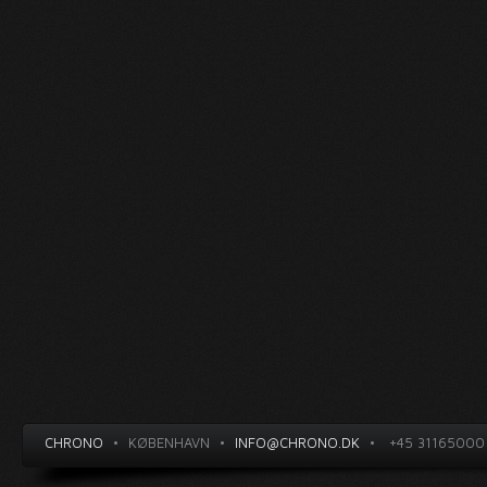
CHRONO
•
KØBENHAVN
•
INFO@CHRONO.DK
•
+45 31165000