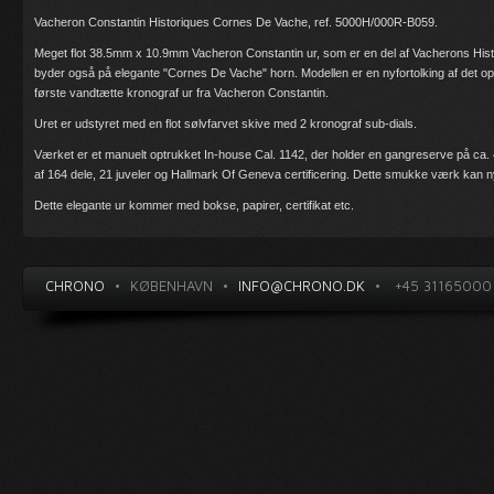
Vacheron Constantin Historiques Cornes De Vache, ref. 5000H/000R-B059.
Meget flot 38.5mm x 10.9mm Vacheron Constantin ur, som er en del af Vacherons Histori
byder også på elegante "
Cornes De Vache" horn. M
odellen er en nyfortolking af det o
første vandtætte kronograf ur fra Vacheron Constantin.
Uret er udstyret med en flot sølvfarvet skive med 2 kronograf sub-dials.
Værket er et manuelt optrukket In-house Cal. 1142
, der holder en gangreserve på ca.
af 164 dele, 21 juveler og Hallmark Of Geneva certificering. Dette smukke værk kan
Dette elegante ur kommer med bokse, papirer, certifikat etc.
CHRONO
•
KØBENHAVN
•
INFO@CHRONO.DK
•
+45 31165000