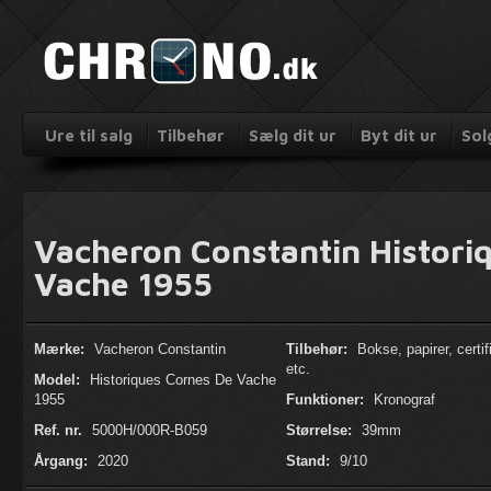
Ure til salg
Tilbehør
Sælg dit ur
Byt dit ur
Sol
Vacheron Constantin Histori
Vache 1955
Mærke:
Vacheron Constantin
Tilbehør:
Bokse, papirer, certif
etc.
Model:
Historiques Cornes De Vache
1955
Funktioner:
Kronograf
Ref. nr.
5000H/000R-B059
Størrelse:
39mm
Årgang:
2020
Stand:
9/10