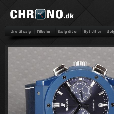
Ure til salg
Tilbehør
Sælg dit ur
Byt dit ur
Sol