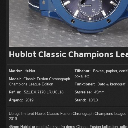
Hublot Classic Champions Le
Mærke:
Hublot
Tilbehør:
Bokse, papirer, certif
pokal etc
Model:
Classic Fusion Chronograph
Champions League Edition
Funktioner:
Dato & kronograf
Ref. nr.
521.EX.7170.LR.UCL18
Størrelse:
45mm
Årgang:
2019
Stand:
10/10
Ubrugt limiteret Hublot Classic Fusion Chronograph Champions League 
2019.
45mm Hublot ur med blå skive fra deres Classic Fusion kollektion, udført