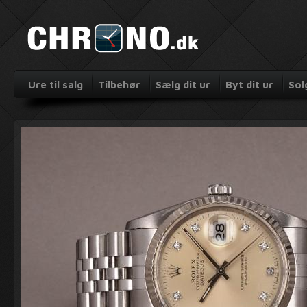
Ure til salg
Tilbehør
Sælg dit ur
Byt dit ur
Sol