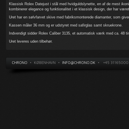
Klassisk Rolex Datejust i stål med hvidguldslynette, en af de mest ikon
kombinerer elegance og funktionalitet i et klassisk design, der har været 
Uret har en sølvfarvet skive med fabriksmonterede diamanter, som giver 
Kassen måler 36 mm og er udstyret med safirglas samt skruekrone.
Indvendigt sidder Rolex Caliber 3135, et automatisk værk med ca. 48 t
Uret leveres uden tilbehør.
CHRONO
•
KØBENHAVN
•
INFO@CHRONO.DK
•
+45 31165000