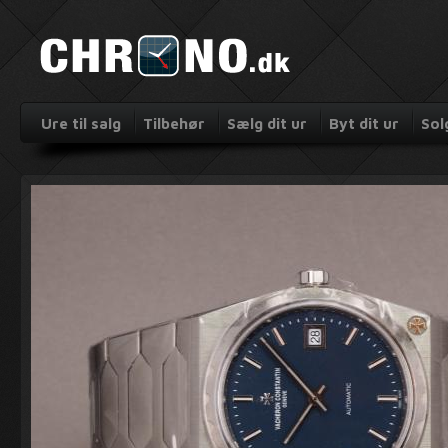
Ure til salg
Tilbehør
Sælg dit ur
Byt dit ur
Sol