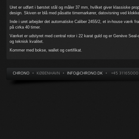
Uret er udført i børstet stål og måler 37 mm, hvilket giver klassiske pr
design. Skiven er blå med påsatte timemarkører, datovisning ved klokke
Inde i uret arbejder det automatiske Caliber 2455/2, et in-house værk 
på cirka 40 timer.
Værket er udstyret med central rotor i 22 karat guld og er Genève Seal-ce
og teknisk kvalitet.
Kommer med bokse, wallet og certifikat.
CHRONO
•
KØBENHAVN
•
INFO@CHRONO.DK
•
+45 31165000