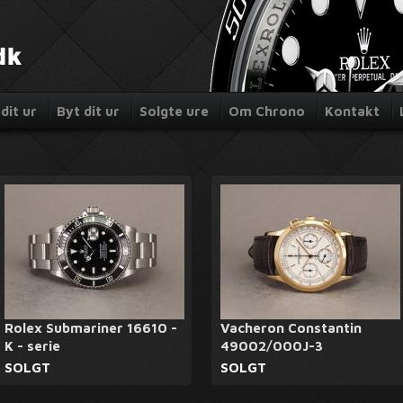
dit ur
Byt dit ur
Solgte ure
Om Chrono
Kontakt
Rolex Submariner 16610 -
Vacheron Constantin
K - serie
49002/000J-3
SOLGT
SOLGT