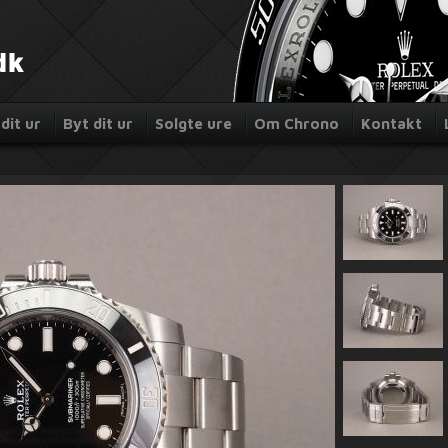
dit ur
Byt dit ur
Solgte ure
Om Chrono
Kontakt