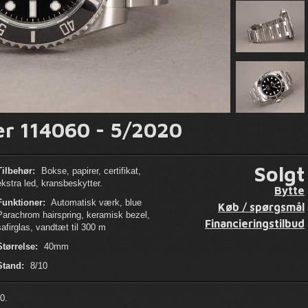
r 114060 - 5/2020
Solgt
Tilbehør:
Bokse, papirer, certifikat,
ekstra led, kransbeskytter.
Bytte
Funktioner:
Automatisk værk, blue
Køb / spørgsmål
Parachrom hairspring, keramisk bezel,
Financieringstilbud
safirglas, vandtæt til 300 m
Størrelse:
40mm
Stand:
8/10
0.