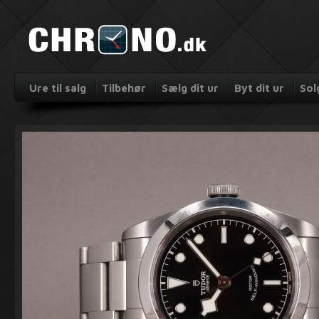
Ure til salg
Tilbehør
Sælg dit ur
Byt dit ur
Sol