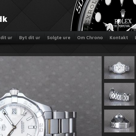
dit ur
Byt dit ur
Solgte ure
Om Chrono
Kontakt