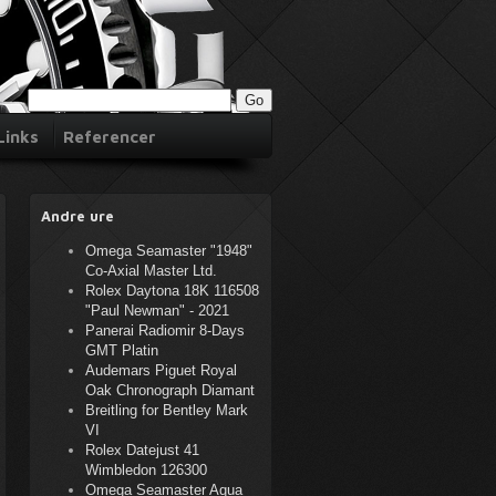
Links
Referencer
Andre ure
Omega Seamaster "1948"
Co-Axial Master Ltd.
Rolex Daytona 18K 116508
"Paul Newman" - 2021
Panerai Radiomir 8-Days
GMT Platin
Audemars Piguet Royal
Oak Chronograph Diamant
Breitling for Bentley Mark
VI
Rolex Datejust 41
Wimbledon 126300
Omega Seamaster Aqua