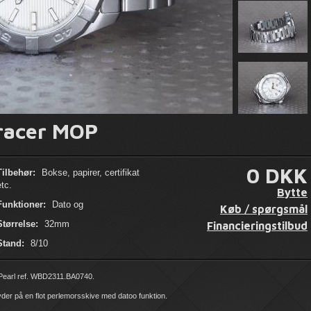
racer MOP
0 DKK
Tilbehør:
Bokse, papirer, certifikat
etc.
Bytte
Funktioner:
Dato og
Køb / spørgsmål
Størrelse:
32mm
Financieringstilbud
Stand:
8/10
 Pearl ref. WBD2311.BA0740.
er på en flot perlemorsskive med datoo funktion.