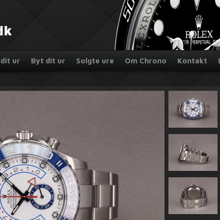
dit ur
Byt dit ur
Solgte ure
Om Chrono
Kontakt