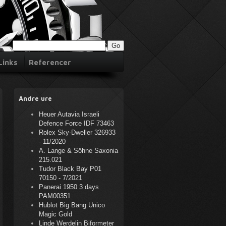
Links
Referencer
Andre ure
Heuer Autavia Israeli
Defence Force IDF 73463
Rolex Sky-Dweller 326933
- 11/2020
A. Lange & Söhne Saxonia
215.021
Tudor Black Bay P01
70150 - 7/2021
Panerai 1950 3 days
PAM00351
Hublot Big Bang Unico
Magic Gold
Linde Werdelin Biformeter