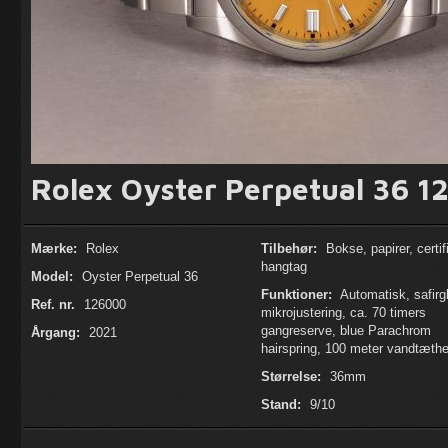
Rolex Oyster Perpetual 36 1
Mærke:
Rolex
Tilbehør:
Bokse, papirer, certif
hangtag
Model:
Oyster Perpetual 36
Funktioner:
Automatisk, safirg
Ref. nr.
126000
mikrojustering, ca. 70 timers
gangreserve, blue Parachrom
Årgang:
2021
hairspring, 100 meter vandtæth
Størrelse:
36mm
Stand:
9/10