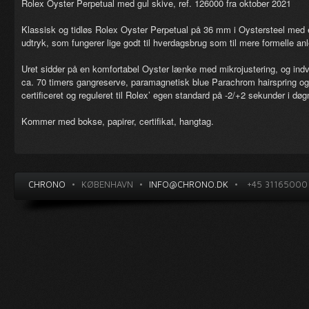
Rolex Oyster Perpetual med gul skive, ref. 126000 fra oktober 2021
Klassisk og tidløs Rolex Oyster Perpetual på 36 mm i Oystersteel med e
udtryk, som fungerer lige godt til hverdagsbrug som til mere formelle anl
Uret sidder på en komfortabel Oyster lænke med mikrojustering, og ind
ca. 70 timers gangreserve, paramagnetisk blue Parachrom hairspring o
certificeret og reguleret til Rolex’ egen standard på -2/+2 sekunder i døg
Kommer med bokse, papirer, certifikat, hangtag.
CHRONO
•
KØBENHAVN
•
INFO@CHRONO.DK
•
+45 31165000