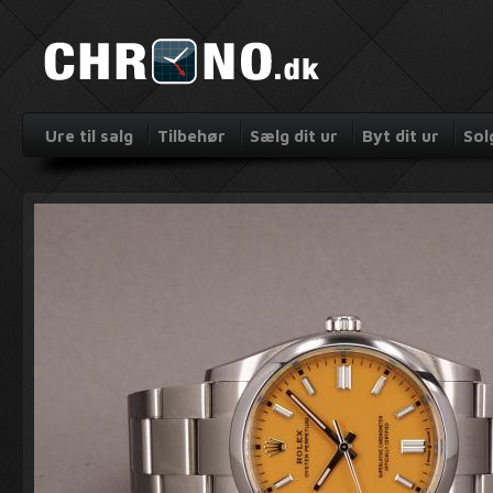
Ure til salg
Tilbehør
Sælg dit ur
Byt dit ur
Sol