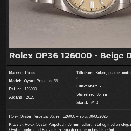
Rolex OP36 126000 - Beige D
Mærke:
Rolex
Tilbehør:
Bokse, papirer, certif
etc.
Model:
Oyster Perpetual 36
Funktioner:
-
Ref. nr.
126000
Størrelse:
36mm
Årgang:
2025
Stand:
9/10
Rolex Oyster Perpetual 36, ref. 126000 – solgt 08/08/2025
Klassisk Rolex Oyster Perpetual i 36 mm, udført i stål og med en elegan
Oyster-lænke med Easylink mikrojustering for optimal komfort.