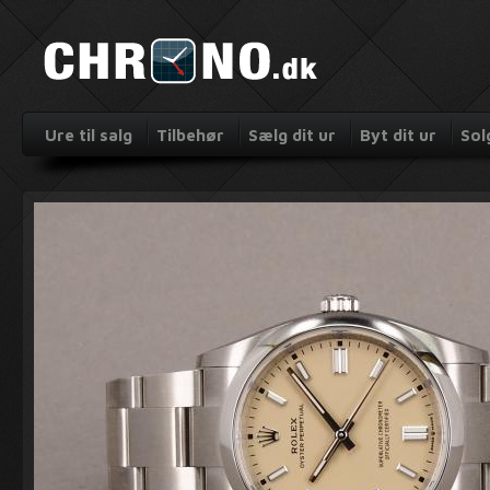
Ure til salg
Tilbehør
Sælg dit ur
Byt dit ur
Sol