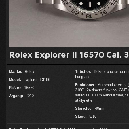
Rolex Explorer II 16570 Cal. 
Mærke:
Rolex
Tilbehør:
Bokse, papirer, certif
hangtags.
Model:
Explorer II 3186
Funktioner:
Automatisk værk (
Ref. nr.
16570
3186), 24-timers funktion, GMT-v
safirglas, 100 m vandtæthed, fa
Årgang:
2010
stållynette.
Størrelse:
40mm
Stand:
8/10