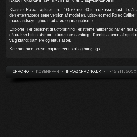
Rolex Explorer II, ref. 16570 Cal. 3186 – september 2010.
Klassisk Rolex Explorer II ref. 16570 med 40 mm urkasse i rustfrit stål
den eftertragtede sene version af modellen, udstyret med Rolex Caliber 
modstandsdygtighed mod stød og magnetisme.
Explorer II er designet til udforskning i ekstreme miljøer og har en fast
så du kan holde styr på to tidszoner samtidigt. Kombinationen af sport o
valg blandt samlere og entusiaster.
Kommer med bokse, papirer, certifikat og hangtags.
CHRONO
•
KØBENHAVN
•
INFO@CHRONO.DK
•
+45 31165000