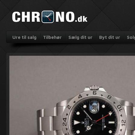
Ure til salg
Tilbehør
Sælg dit ur
Byt dit ur
Sol