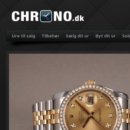
Ure til salg
Tilbehør
Sælg dit ur
Byt dit ur
Sol