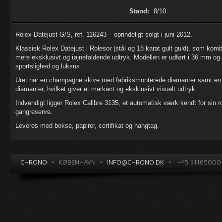
Stand:
8/10
Rolex Datejust G/S, ref. 116243 – oprindeligt solgt i juni 2012.
Klassisk Rolex Datejust i Rolesor (stål og 18 karat gult guld), som komb
mere eksklusivt og iøjnefaldende udtryk. Modellen er udført i 36 mm o
sportslighed og luksus.
Uret har en champagne skive med fabriksmonterede diamanter samt en 
diamanter, hvilket giver et markant og eksklusivt visuelt udtryk.
Indvendigt ligger Rolex Calibre 3135, et automatisk værk kendt for sin 
gangreserve.
Leveres med bokse, papirer, certifikat og hangtag.
CHRONO
•
KØBENHAVN
•
INFO@CHRONO.DK
•
+45 31165000