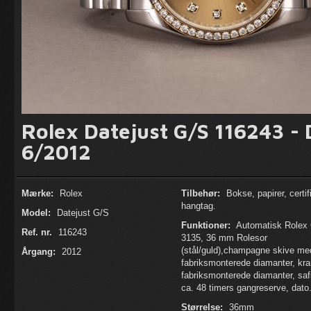
Rolex Datejust G/S 116243 - 
6/2012
Mærke:
Rolex
Tilbehør:
Bokse, papirer, certif
hangtag.
Model:
Datejust G/S
Funktioner:
Automatisk Rolex 
Ref. nr.
116243
3135, 36 mm Rolesor
(stål/guld),champagne skive me
Årgang:
2012
fabriksmonterede diamanter, kr
fabriksmonterede diamanter, safi
ca. 48 timers gangreserve, dato
Størrelse:
36mm