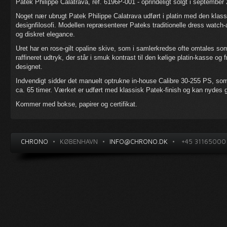
Patek Philippe Calatrava, ref. 6196P-001 - oprindeligt solgt i september
Noget nær ubrugt Patek Philippe Calatrava udført i platin med den klass
designfilosofi. Modellen repræsenterer Pateks traditionelle dress watc
og diskret elegance.
Uret har en rose-gilt opaline skive, som i samlerkredse ofte omtales so
raffineret udtryk, der står i smuk kontrast til den kølige platin-kasse og
designet.
Indvendigt sidder det manuelt optrukne in-house Calibre 30-255 PS, so
ca. 65 timer. Værket er udført med klassisk Patek-finish og kan nydes
Kommer med bokse, papirer og certifikat.
CHRONO
•
KØBENHAVN
•
INFO@CHRONO.DK
•
+45 31165000