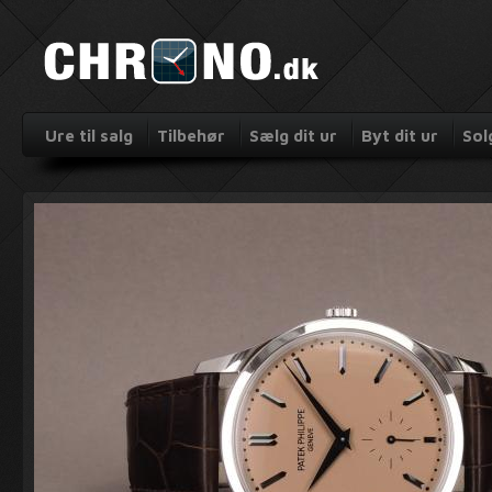
Ure til salg
Tilbehør
Sælg dit ur
Byt dit ur
Sol