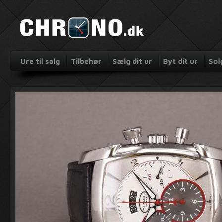
Ure til salg
Tilbehør
Sælg dit ur
Byt dit ur
Sol