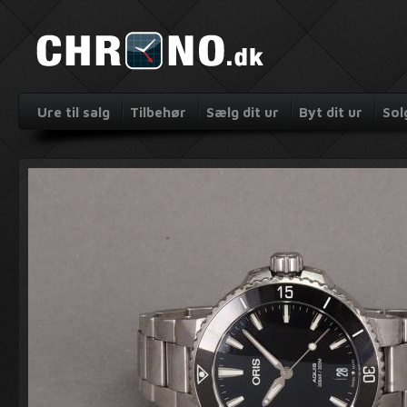
Ure til salg
Tilbehør
Sælg dit ur
Byt dit ur
Sol