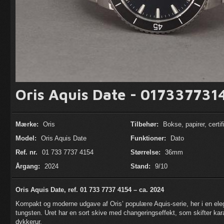
Oris Aquis Date - 017337731
Mærke:
Oris
Tilbehør:
Bokse, papirer, certif
Model:
Oris Aquis Date
Funktioner:
Dato
Ref. nr.
01 733 7737 4154
Størrelse:
36mm
Årgang:
2024
Stand:
9/10
Oris Aquis Date, ref. 01 733 7737 4154 – ca. 2024
Kompakt og moderne udgave af Oris’ populære Aquis-serie, her i en el
tungsten. Uret har en sort skive med changeringseffekt, som skifter karakt
dykkerur.