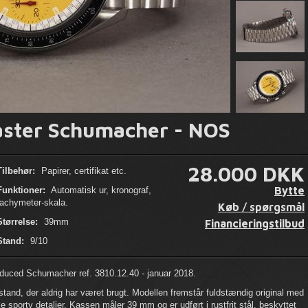
ter Schumacher - NOS
28.000 DKK
Tilbehør:
Papirer, certifikat etc.
Bytte
Funktioner:
Automatisk ur, kronograf,
tachymeter-skala.
Køb / spørgsmål
Størrelse:
39mm
Financieringstilbud
Stand:
9/10
ced Schumacher ref. 3810.12.40 - januar 2018.
tand, der aldrig har været brugt. Modellen fremstår fuldstændig original med
ke sporty detaljer. Kassen måler 39 mm og er udført i rustfrit stål, beskyttet