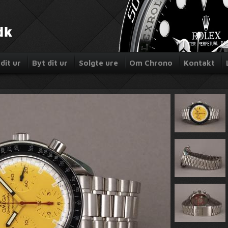
dit ur
Byt dit ur
Solgte ure
Om Chrono
Kontakt