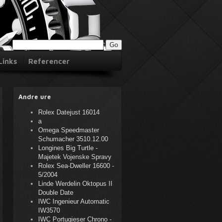
Links
Referencer
Andre ure
Rolex Datejust 16014
a
Omega Speedmaster
Schumacher 3510.12.00
Longines Big Turtle -
Majetek Vojenske Spravy
Rolex Sea-Dweller 16600 -
5/2004
Linde Werdelin Oktopus II
Double Date
IWC Ingenieur Automatic
IW3570
IWC Portugieser Chrono -