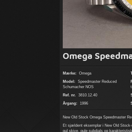
Omega Speedmas
Mærke:
Omega
Model:
Speedmaster Reduced
Schumacher NOS
Ref. nr.
3810.12.40
Årgang:
1996
New Old Stock Omega Speedmaster Redu
Et sjældent eksemplar i New Old Stock-s
gul skive, gule subdials og karakteristis