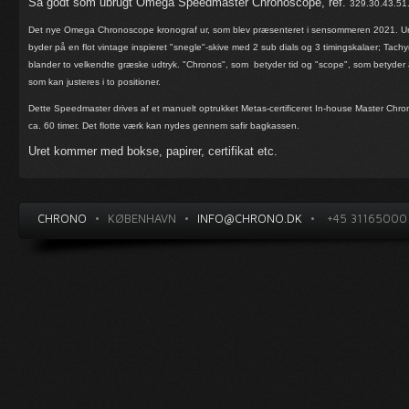
Så godt som ubrugt Omega Speedmaster Chronoscope, ref.
329.30.43.51.
Det nye Omega Chronoscope kronograf ur, som blev præsenteret i sensommeren 2021. Uret 
byder på en flot vintage inspieret "snegle"-skive med 2 sub dials og 3 timingskalaer; Ta
blander to velkendte græske udtryk. "Chronos", som betyder tid og "scope", som betyder a
som kan justeres i to positioner.
Dette Speedmaster drives af et manuelt optrukket Metas-certificeret In-house Master Ch
ca. 60 timer. Det flotte værk kan nydes gennem safir bagkassen.
Uret kommer med bokse, papirer, certifikat etc.
CHRONO
•
KØBENHAVN
•
INFO@CHRONO.DK
•
+45 31165000