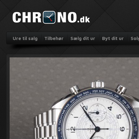
Ure til salg
Tilbehør
Sælg dit ur
Byt dit ur
Sol