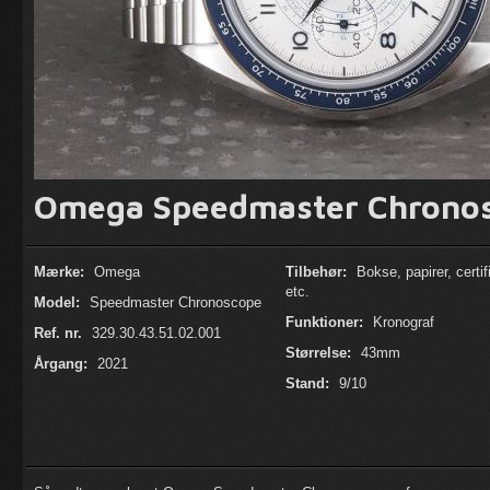
Omega Speedmaster Chrono
Mærke:
Omega
Tilbehør:
Bokse, papirer, certif
etc.
Model:
Speedmaster Chronoscope
Funktioner:
Kronograf
Ref. nr.
329.30.43.51.02.001
Størrelse:
43mm
Årgang:
2021
Stand:
9/10