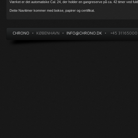
Værket er det automatiske Cal. 24, der holder en gangreserve på ca. 42 timer ved ful
Dette Navitimer kommer med bokse, papirer og certifikat.
CHRONO
•
KØBENHAVN
•
INFO@CHRONO.DK
•
+45 31165000