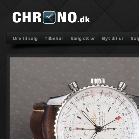
Ure til salg
Tilbehør
Sælg dit ur
Byt dit ur
Sol