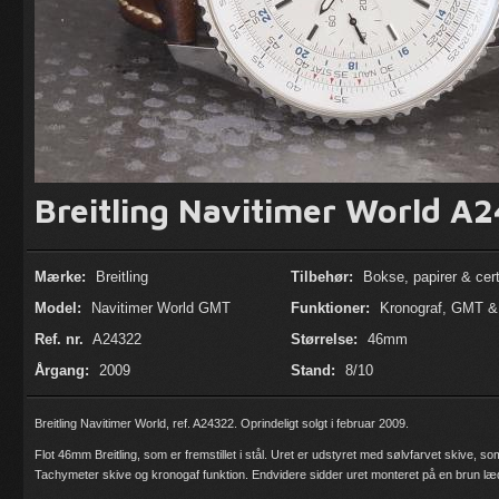
Breitling Navitimer World A
Mærke:
Breitling
Tilbehør:
Bokse, papirer & certi
Model:
Navitimer World GMT
Funktioner:
Kronograf, GMT &
Ref. nr.
A24322
Størrelse:
46mm
Årgang:
2009
Stand:
8/10
Breitling Navitimer World, ref. A24322. Oprindeligt solgt i februar 2009.
Flot 46mm Breitling, som er fremstillet i stål. Uret er udstyret med sølvfarvet skive, 
Tachymeter skive og kronogaf funktion. Endvidere sidder uret monteret på en brun læd