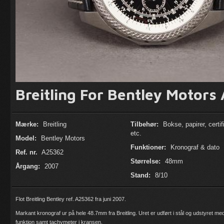
Breitling For Bentley Motor
Mærke:
Breitling
Tilbehør:
Bokse, papirer, certif
etc.
Model:
Bentley Motors
Funktioner:
Kronograf & dato
Ref. nr.
A25362
Størrelse:
48mm
Årgang:
2007
Stand:
8/10
Flot Breitling Bentley ref. A25362 fra juni 2007.
Markant kronograf ur på hele 48.7mm fra Breitling. Uret er udført i stål og udstyret m
funktion samt tachymeter i kransen.