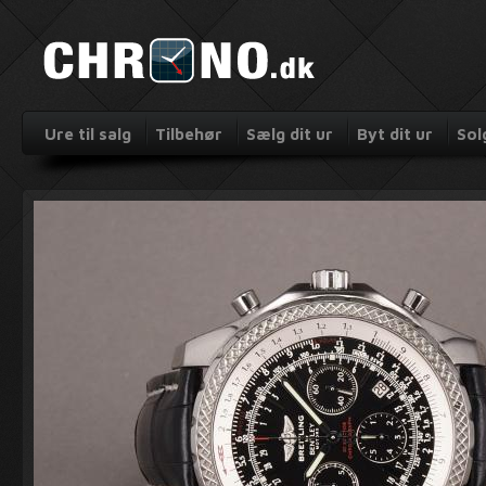
Ure til salg
Tilbehør
Sælg dit ur
Byt dit ur
Sol