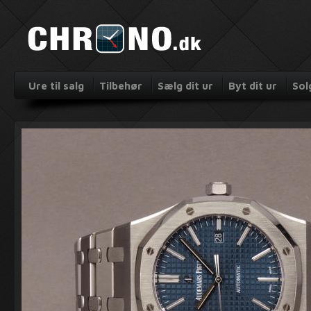
Ure til salg
Tilbehør
Sælg dit ur
Byt dit ur
Sol