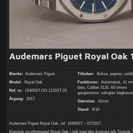
Audemars Piguet Royal Oak
Mærke:
Audemars Piguet
Tilbehør:
Bokse, papirer, certif
Model:
Royal Oak
Funktioner:
Automatisk, 41 mm
dato, Caliber 3120, 60 timers
Ref. nr.
15400ST.OO.1220ST.03
gangreserve, safirglas bagkasse
Årgang:
2017
Størrelse:
41mm
Stand:
8/10
Audemars Piguet Royal Oak, ref. 15400ST – 07/2017.
Klassisk og eftertragtet Royal Oak i stål med den ikoniske blå “Grande 