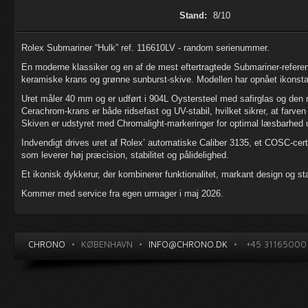
Stand:
8/10
Rolex Submariner “Hulk” ref. 116610LV - random serienummer.
En moderne klassiker og en af de mest eftertragtede Submariner-referenc
keramiske krans og grønne sunburst-skive. Modellen har opnået ikonsta
Uret måler 40 mm og er udført i 904L Oystersteel med safirglas og den 
Cerachrom-krans er både ridsefast og UV-stabil, hvilket sikrer, at farven 
Skiven er udstyret med Chromalight-markeringer for optimal læsbarhed u
Indvendigt drives uret af Rolex’ automatiske Caliber 3135, et COSC-cer
som leverer høj præcision, stabilitet og pålidelighed.
Et ikonisk dykkerur, der kombinerer funktionalitet, markant design og st
Kommer med service fra egen urmager i maj 2026.
CHRONO
•
KØBENHAVN
•
INFO@CHRONO.DK
•
+45 31165000