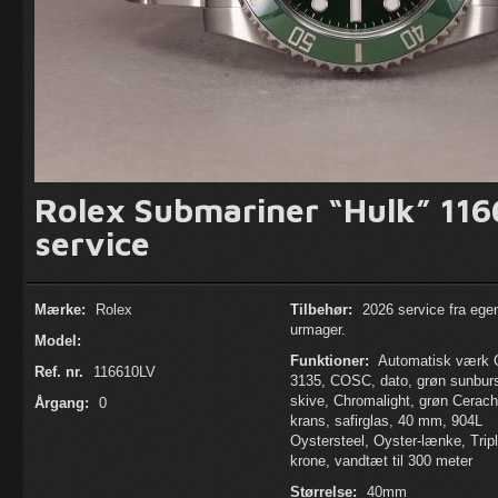
Rolex Submariner “Hulk” 116
service
Mærke:
Rolex
Tilbehør:
2026 service fra ege
urmager.
Model:
Funktioner:
Automatisk værk C
Ref. nr.
116610LV
3135, COSC, dato, grøn sunburs
skive, Chromalight, grøn Cerac
Årgang:
0
krans, safirglas, 40 mm, 904L
Oystersteel, Oyster-lænke, Trip
krone, vandtæt til 300 meter
Størrelse:
40mm