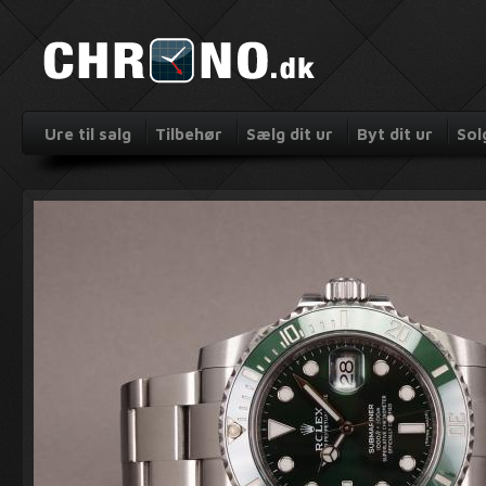
Ure til salg
Tilbehør
Sælg dit ur
Byt dit ur
Sol