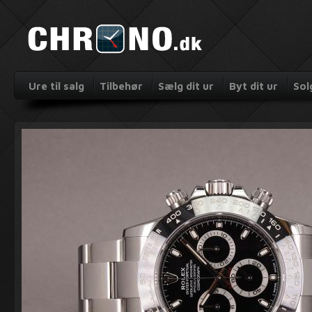
Ure til salg
Tilbehør
Sælg dit ur
Byt dit ur
Sol