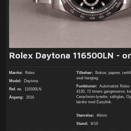
Rolex Daytona 116500LN - on
Mærke:
Rolex
Tilbehør:
Bokse, papirer, certif
seal hangtag.
Model:
Daytona
Funktioner:
Automatisk Rolex 
Ref. nr.
116500LN
4130, 72 timers gangreserve, k
Cerachrom-lynette, safirglas, Oy
Årgang:
2016
lænke med Easylink.
Størrelse:
40mm
Stand:
9/10