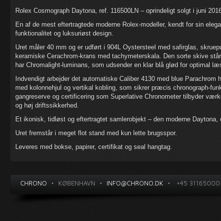
Rolex Cosmograph Daytona, ref. 116500LN – oprindeligt solgt i juni 201
En af de mest eftertragtede moderne Rolex-modeller, kendt for sin ele
funktionalitet og luksuriøst design.
Uret måler 40 mm og er udført i 904L Oystersteel med safirglas, skruep
keramiske Cerachrom-krans med tachymeterskala. Den sorte skive står i 
har Chromalight-luminans, som udsender en klar blå glød for optimal læ
Indvendigt arbejder det automatiske Caliber 4130 med blue Parachrom ha
med kolonnehjul og vertikal kobling, som sikrer præcis chronograph-funk
gangreserve og certificering som Superlative Chronometer tilbyder værk
og høj driftssikkerhed.
Et ikonisk, tidløst og eftertragtet samlerobjekt – den moderne Daytona, 
Uret fremstår i meget flot stand med kun lette brugsspor.
Leveres med bokse, papirer, certifikat og seal hangtag.
CHRONO
•
KØBENHAVN
•
INFO@CHRONO.DK
•
+45 31165000