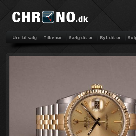
Ure til salg
Tilbehør
Sælg dit ur
Byt dit ur
Sol