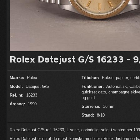
Rolex Datejust G/S 16233 - 
Mærke:
Rolex
Tilbehør:
Bokse, papirer, certif
Model:
Datejust G/S
Funktioner:
Automatisk, Calibe
quickset dato, champagne skive,
Ref. nr.
16233
og guld.
Årgang:
1990
Størrelse:
36mm
Stand:
8/10
Rolex Datejust G/S ref. 16233, L-serie, oprindeligt solgt i september 199
Rolex Datejust er en af de mest ikoniske modeller i Rolex’ historie og 