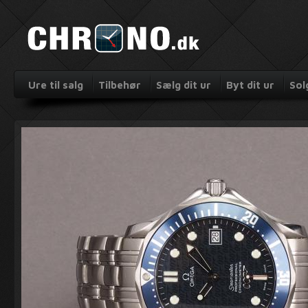
Ure til salg
Tilbehør
Sælg dit ur
Byt dit ur
Sol