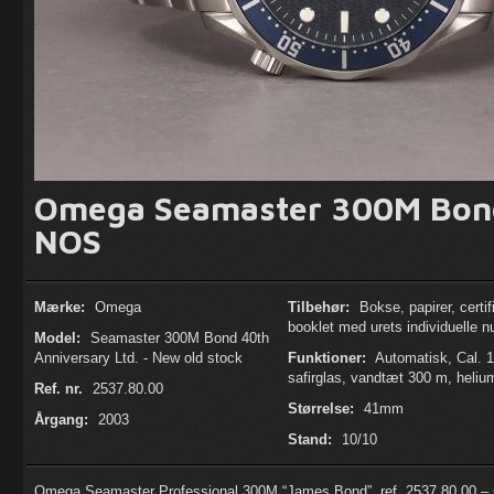
Omega Seamaster 300M Bond
NOS
Mærke:
Omega
Tilbehør:
Bokse, papirer, certif
booklet med urets individuelle 
Model:
Seamaster 300M Bond 40th
Anniversary Ltd. - New old stock
Funktioner:
Automatisk, Cal. 1
safirglas, vandtæt 300 m, helium
Ref. nr.
2537.80.00
Størrelse:
41mm
Årgang:
2003
Stand:
10/10
Omega Seamaster Professional 300M “James Bond”, ref. 2537.80.00 – sol