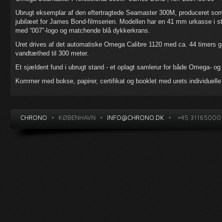
Ubrugt eksemplar af den eftertragtede Seamaster 300M, produceret som
jubilæet for James Bond-filmserien. Modellen har en 41 mm urkasse i s
med “007”-logo og matchende blå dykkerkrans.
Uret drives af det automatiske Omega Calibre 1120 med ca. 44 timers ga
vandtæthed til 300 meter.
Et sjældent fund i ubrugt stand - et oplagt samlerur for både Omega- og
Kommer med bokse, papirer, certifikat og booklet med urets individuell
CHRONO
•
KØBENHAVN
•
INFO@CHRONO.DK
•
+45 31165000