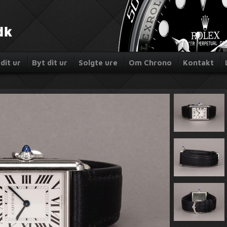
dit ur
Byt dit ur
Solgte ure
Om Chrono
Kontakt