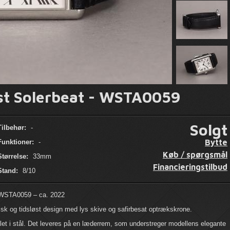
st Solerbeat - WSTA0059
Solgt
Tilbehør:
-
Bytte
Funktioner:
-
Køb / spørgsmål
Størrelse:
33mm
Financieringstilbud
Stand:
8/10
. WSTA0059 – ca. 2022
isk og tidsløst design med lys skive og safirbesat optrækskrone.
let i stål. Det leveres på en læderrem, som understreger modellens elegante