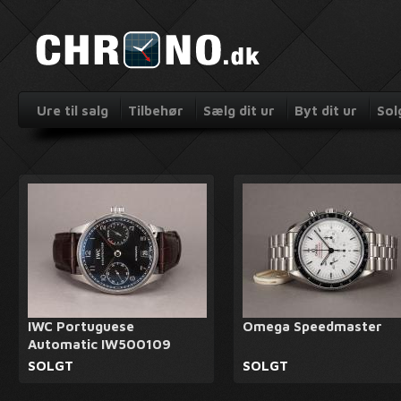
Ure til salg
Tilbehør
Sælg dit ur
Byt dit ur
Sol
IWC Portuguese
Omega Speedmaster
Automatic IW500109
SOLGT
SOLGT