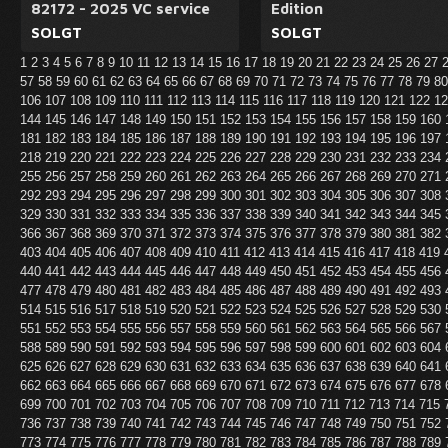
82172 - 2025 VC service
Edition
SOLGT
SOLGT
1
2
3
4
5
6
7
8
9
10
11
12
13
14
15
16
17
18
19
20
21
22
23
24
25
26
27
57
58
59
60
61
62
63
64
65
66
67
68
69
70
71
72
73
74
75
76
77
78
79
8
106
107
108
109
110
111
112
113
114
115
116
117
118
119
120
121
122
1
144
145
146
147
148
149
150
151
152
153
154
155
156
157
158
159
160
181
182
183
184
185
186
187
188
189
190
191
192
193
194
195
196
197
218
219
220
221
222
223
224
225
226
227
228
229
230
231
232
233
234
255
256
257
258
259
260
261
262
263
264
265
266
267
268
269
270
271
292
293
294
295
296
297
298
299
300
301
302
303
304
305
306
307
308
329
330
331
332
333
334
335
336
337
338
339
340
341
342
343
344
345
366
367
368
369
370
371
372
373
374
375
376
377
378
379
380
381
382
403
404
405
406
407
408
409
410
411
412
413
414
415
416
417
418
419
440
441
442
443
444
445
446
447
448
449
450
451
452
453
454
455
456
477
478
479
480
481
482
483
484
485
486
487
488
489
490
491
492
493
514
515
516
517
518
519
520
521
522
523
524
525
526
527
528
529
530
551
552
553
554
555
556
557
558
559
560
561
562
563
564
565
566
567
588
589
590
591
592
593
594
595
596
597
598
599
600
601
602
603
604
625
626
627
628
629
630
631
632
633
634
635
636
637
638
639
640
641
662
663
664
665
666
667
668
669
670
671
672
673
674
675
676
677
678
699
700
701
702
703
704
705
706
707
708
709
710
711
712
713
714
715
736
737
738
739
740
741
742
743
744
745
746
747
748
749
750
751
752
773
774
775
776
777
778
779
780
781
782
783
784
785
786
787
788
789