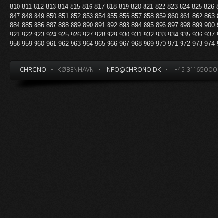
810
811
812
813
814
815
816
817
818
819
820
821
822
823
824
825
826
847
848
849
850
851
852
853
854
855
856
857
858
859
860
861
862
863
884
885
886
887
888
889
890
891
892
893
894
895
896
897
898
899
900
921
922
923
924
925
926
927
928
929
930
931
932
933
934
935
936
937
958
959
960
961
962
963
964
965
966
967
968
969
970
971
972
973
974
CHRONO
•
KØBENHAVN
•
INFO@CHRONO.DK
•
+45 31165000