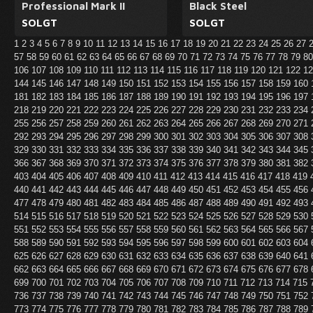
Professional Mark II
Black Steel
SOLGT
SOLGT
1
2
3
4
5
6
7
8
9
10
11
12
13
14
15
16
17
18
19
20
21
22
23
24
25
26
27
57
58
59
60
61
62
63
64
65
66
67
68
69
70
71
72
73
74
75
76
77
78
79
8
106
107
108
109
110
111
112
113
114
115
116
117
118
119
120
121
122
1
144
145
146
147
148
149
150
151
152
153
154
155
156
157
158
159
160
181
182
183
184
185
186
187
188
189
190
191
192
193
194
195
196
197
218
219
220
221
222
223
224
225
226
227
228
229
230
231
232
233
234
255
256
257
258
259
260
261
262
263
264
265
266
267
268
269
270
271
292
293
294
295
296
297
298
299
300
301
302
303
304
305
306
307
308
329
330
331
332
333
334
335
336
337
338
339
340
341
342
343
344
345
366
367
368
369
370
371
372
373
374
375
376
377
378
379
380
381
382
403
404
405
406
407
408
409
410
411
412
413
414
415
416
417
418
419
440
441
442
443
444
445
446
447
448
449
450
451
452
453
454
455
456
477
478
479
480
481
482
483
484
485
486
487
488
489
490
491
492
493
514
515
516
517
518
519
520
521
522
523
524
525
526
527
528
529
530
551
552
553
554
555
556
557
558
559
560
561
562
563
564
565
566
567
588
589
590
591
592
593
594
595
596
597
598
599
600
601
602
603
604
625
626
627
628
629
630
631
632
633
634
635
636
637
638
639
640
641
662
663
664
665
666
667
668
669
670
671
672
673
674
675
676
677
678
699
700
701
702
703
704
705
706
707
708
709
710
711
712
713
714
715
736
737
738
739
740
741
742
743
744
745
746
747
748
749
750
751
752
773
774
775
776
777
778
779
780
781
782
783
784
785
786
787
788
789