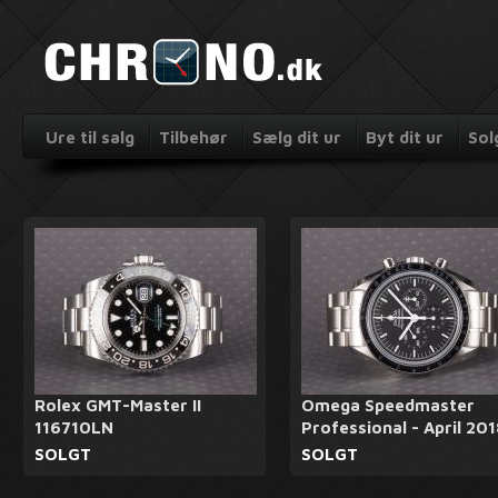
Ure til salg
Tilbehør
Sælg dit ur
Byt dit ur
Sol
Rolex GMT-Master II
Omega Speedmaster
116710LN
Professional - April 20
SOLGT
SOLGT