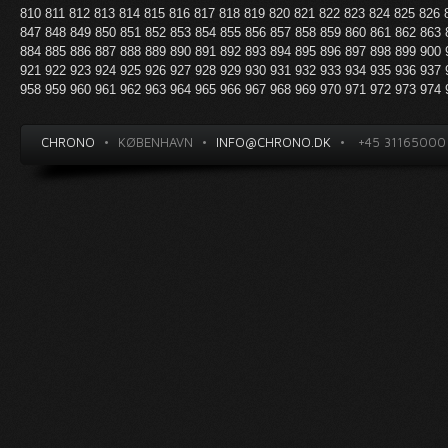
810
811
812
813
814
815
816
817
818
819
820
821
822
823
824
825
826
847
848
849
850
851
852
853
854
855
856
857
858
859
860
861
862
863
884
885
886
887
888
889
890
891
892
893
894
895
896
897
898
899
900
921
922
923
924
925
926
927
928
929
930
931
932
933
934
935
936
937
958
959
960
961
962
963
964
965
966
967
968
969
970
971
972
973
974
CHRONO
•
KØBENHAVN
•
INFO@CHRONO.DK
•
+45 31165000