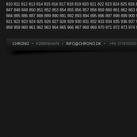
810
811
812
813
814
815
816
817
818
819
820
821
822
823
824
825
826
847
848
849
850
851
852
853
854
855
856
857
858
859
860
861
862
863
884
885
886
887
888
889
890
891
892
893
894
895
896
897
898
899
900
921
922
923
924
925
926
927
928
929
930
931
932
933
934
935
936
937
958
959
960
961
962
963
964
965
966
967
968
969
970
971
972
973
974
CHRONO
•
KØBENHAVN
•
INFO@CHRONO.DK
•
+45 31165000