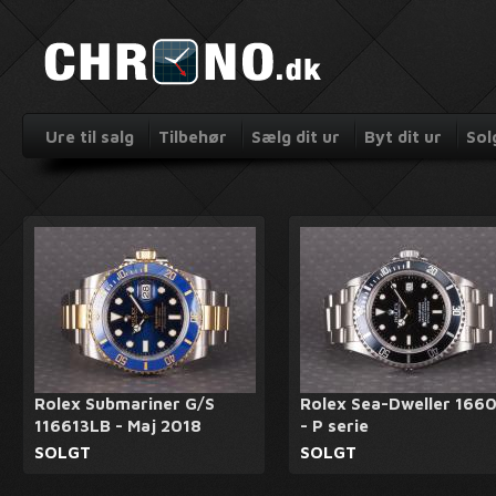
Ure til salg
Tilbehør
Sælg dit ur
Byt dit ur
Sol
Rolex Submariner G/S
Rolex Sea-Dweller 166
116613LB - Maj 2018
- P serie
SOLGT
SOLGT