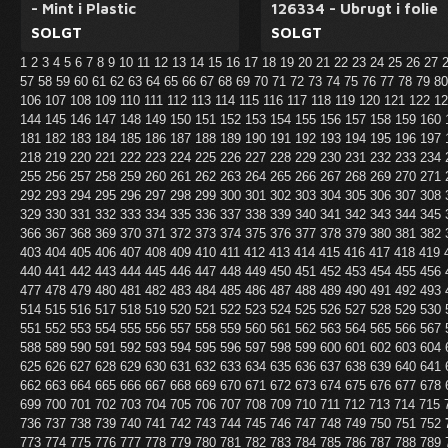
- Mint i Plastic
126334 - Ubrugt i folie
SOLGT
SOLGT
1
2
3
4
5
6
7
8
9
10
11
12
13
14
15
16
17
18
19
20
21
22
23
24
25
26
27
57
58
59
60
61
62
63
64
65
66
67
68
69
70
71
72
73
74
75
76
77
78
79
8
106
107
108
109
110
111
112
113
114
115
116
117
118
119
120
121
122
1
144
145
146
147
148
149
150
151
152
153
154
155
156
157
158
159
160
181
182
183
184
185
186
187
188
189
190
191
192
193
194
195
196
197
218
219
220
221
222
223
224
225
226
227
228
229
230
231
232
233
234
255
256
257
258
259
260
261
262
263
264
265
266
267
268
269
270
271
292
293
294
295
296
297
298
299
300
301
302
303
304
305
306
307
308
329
330
331
332
333
334
335
336
337
338
339
340
341
342
343
344
345
366
367
368
369
370
371
372
373
374
375
376
377
378
379
380
381
382
403
404
405
406
407
408
409
410
411
412
413
414
415
416
417
418
419
440
441
442
443
444
445
446
447
448
449
450
451
452
453
454
455
456
477
478
479
480
481
482
483
484
485
486
487
488
489
490
491
492
493
514
515
516
517
518
519
520
521
522
523
524
525
526
527
528
529
530
551
552
553
554
555
556
557
558
559
560
561
562
563
564
565
566
567
588
589
590
591
592
593
594
595
596
597
598
599
600
601
602
603
604
625
626
627
628
629
630
631
632
633
634
635
636
637
638
639
640
641
662
663
664
665
666
667
668
669
670
671
672
673
674
675
676
677
678
699
700
701
702
703
704
705
706
707
708
709
710
711
712
713
714
715
736
737
738
739
740
741
742
743
744
745
746
747
748
749
750
751
752
773
774
775
776
777
778
779
780
781
782
783
784
785
786
787
788
789