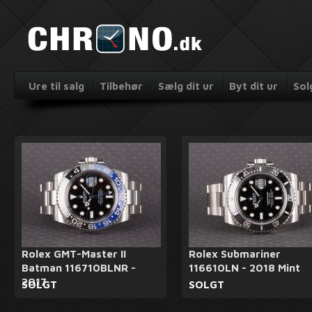
Ure til salg
Tilbehør
Sælg dit ur
Byt dit ur
Sol
Rolex GMT-Master II
Rolex Submariner
Batman 116710BLNR -
116610LN - 2018 Mint
2017
SOLGT
SOLGT