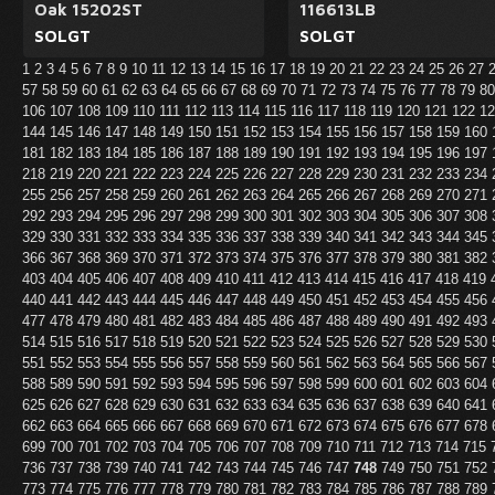
Oak 15202ST
116613LB
SOLGT
SOLGT
1
2
3
4
5
6
7
8
9
10
11
12
13
14
15
16
17
18
19
20
21
22
23
24
25
26
27
57
58
59
60
61
62
63
64
65
66
67
68
69
70
71
72
73
74
75
76
77
78
79
8
106
107
108
109
110
111
112
113
114
115
116
117
118
119
120
121
122
1
144
145
146
147
148
149
150
151
152
153
154
155
156
157
158
159
160
181
182
183
184
185
186
187
188
189
190
191
192
193
194
195
196
197
218
219
220
221
222
223
224
225
226
227
228
229
230
231
232
233
234
255
256
257
258
259
260
261
262
263
264
265
266
267
268
269
270
271
292
293
294
295
296
297
298
299
300
301
302
303
304
305
306
307
308
329
330
331
332
333
334
335
336
337
338
339
340
341
342
343
344
345
366
367
368
369
370
371
372
373
374
375
376
377
378
379
380
381
382
403
404
405
406
407
408
409
410
411
412
413
414
415
416
417
418
419
440
441
442
443
444
445
446
447
448
449
450
451
452
453
454
455
456
477
478
479
480
481
482
483
484
485
486
487
488
489
490
491
492
493
514
515
516
517
518
519
520
521
522
523
524
525
526
527
528
529
530
551
552
553
554
555
556
557
558
559
560
561
562
563
564
565
566
567
588
589
590
591
592
593
594
595
596
597
598
599
600
601
602
603
604
625
626
627
628
629
630
631
632
633
634
635
636
637
638
639
640
641
662
663
664
665
666
667
668
669
670
671
672
673
674
675
676
677
678
699
700
701
702
703
704
705
706
707
708
709
710
711
712
713
714
715
736
737
738
739
740
741
742
743
744
745
746
747
748
749
750
751
752
773
774
775
776
777
778
779
780
781
782
783
784
785
786
787
788
789