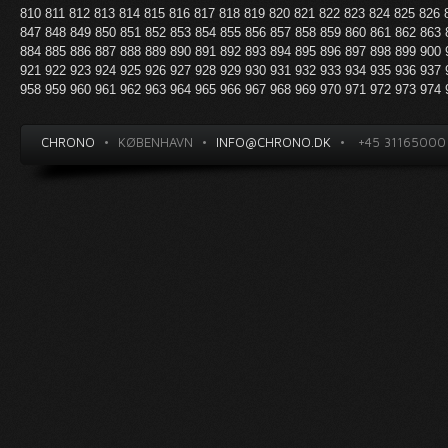
810
811
812
813
814
815
816
817
818
819
820
821
822
823
824
825
826
847
848
849
850
851
852
853
854
855
856
857
858
859
860
861
862
863
884
885
886
887
888
889
890
891
892
893
894
895
896
897
898
899
900
921
922
923
924
925
926
927
928
929
930
931
932
933
934
935
936
937
958
959
960
961
962
963
964
965
966
967
968
969
970
971
972
973
974
CHRONO
•
KØBENHAVN
•
INFO@CHRONO.DK
•
+45 31165000