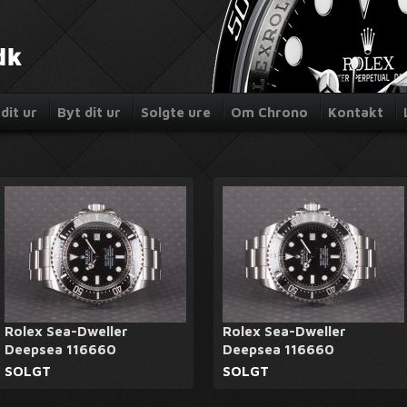
dit ur
Byt dit ur
Solgte ure
Om Chrono
Kontakt
Rolex Sea-Dweller
Rolex Sea-Dweller
Deepsea 116660
Deepsea 116660
SOLGT
SOLGT