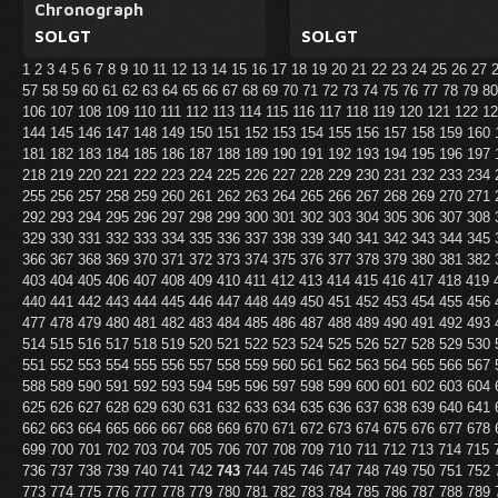
Chronograph
SOLGT
SOLGT
1
2
3
4
5
6
7
8
9
10
11
12
13
14
15
16
17
18
19
20
21
22
23
24
25
26
27
57
58
59
60
61
62
63
64
65
66
67
68
69
70
71
72
73
74
75
76
77
78
79
8
106
107
108
109
110
111
112
113
114
115
116
117
118
119
120
121
122
1
144
145
146
147
148
149
150
151
152
153
154
155
156
157
158
159
160
181
182
183
184
185
186
187
188
189
190
191
192
193
194
195
196
197
218
219
220
221
222
223
224
225
226
227
228
229
230
231
232
233
234
255
256
257
258
259
260
261
262
263
264
265
266
267
268
269
270
271
292
293
294
295
296
297
298
299
300
301
302
303
304
305
306
307
308
329
330
331
332
333
334
335
336
337
338
339
340
341
342
343
344
345
366
367
368
369
370
371
372
373
374
375
376
377
378
379
380
381
382
403
404
405
406
407
408
409
410
411
412
413
414
415
416
417
418
419
440
441
442
443
444
445
446
447
448
449
450
451
452
453
454
455
456
477
478
479
480
481
482
483
484
485
486
487
488
489
490
491
492
493
514
515
516
517
518
519
520
521
522
523
524
525
526
527
528
529
530
551
552
553
554
555
556
557
558
559
560
561
562
563
564
565
566
567
588
589
590
591
592
593
594
595
596
597
598
599
600
601
602
603
604
625
626
627
628
629
630
631
632
633
634
635
636
637
638
639
640
641
662
663
664
665
666
667
668
669
670
671
672
673
674
675
676
677
678
699
700
701
702
703
704
705
706
707
708
709
710
711
712
713
714
715
736
737
738
739
740
741
742
743
744
745
746
747
748
749
750
751
752
773
774
775
776
777
778
779
780
781
782
783
784
785
786
787
788
789