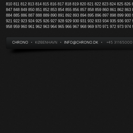
810
811
812
813
814
815
816
817
818
819
820
821
822
823
824
825
826
847
848
849
850
851
852
853
854
855
856
857
858
859
860
861
862
863
884
885
886
887
888
889
890
891
892
893
894
895
896
897
898
899
900
921
922
923
924
925
926
927
928
929
930
931
932
933
934
935
936
937
958
959
960
961
962
963
964
965
966
967
968
969
970
971
972
973
974
CHRONO
•
KØBENHAVN
•
INFO@CHRONO.DK
•
+45 31165000