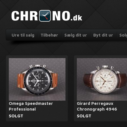
Ure til salg
Tilbehør
Sælg dit ur
Byt dit ur
Sol
Omega Speedmaster
Girard Perregaux
Professional
Chronograph 4946
SOLGT
SOLGT