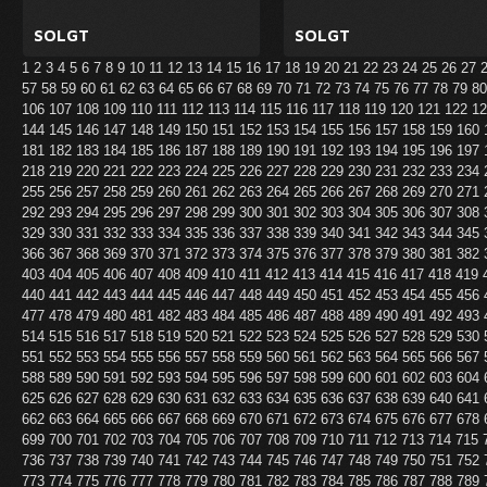
SOLGT
SOLGT
1
2
3
4
5
6
7
8
9
10
11
12
13
14
15
16
17
18
19
20
21
22
23
24
25
26
27
57
58
59
60
61
62
63
64
65
66
67
68
69
70
71
72
73
74
75
76
77
78
79
8
106
107
108
109
110
111
112
113
114
115
116
117
118
119
120
121
122
1
144
145
146
147
148
149
150
151
152
153
154
155
156
157
158
159
160
181
182
183
184
185
186
187
188
189
190
191
192
193
194
195
196
197
218
219
220
221
222
223
224
225
226
227
228
229
230
231
232
233
234
255
256
257
258
259
260
261
262
263
264
265
266
267
268
269
270
271
292
293
294
295
296
297
298
299
300
301
302
303
304
305
306
307
308
329
330
331
332
333
334
335
336
337
338
339
340
341
342
343
344
345
366
367
368
369
370
371
372
373
374
375
376
377
378
379
380
381
382
403
404
405
406
407
408
409
410
411
412
413
414
415
416
417
418
419
440
441
442
443
444
445
446
447
448
449
450
451
452
453
454
455
456
477
478
479
480
481
482
483
484
485
486
487
488
489
490
491
492
493
514
515
516
517
518
519
520
521
522
523
524
525
526
527
528
529
530
551
552
553
554
555
556
557
558
559
560
561
562
563
564
565
566
567
588
589
590
591
592
593
594
595
596
597
598
599
600
601
602
603
604
625
626
627
628
629
630
631
632
633
634
635
636
637
638
639
640
641
662
663
664
665
666
667
668
669
670
671
672
673
674
675
676
677
678
699
700
701
702
703
704
705
706
707
708
709
710
711
712
713
714
715
736
737
738
739
740
741
742
743
744
745
746
747
748
749
750
751
752
773
774
775
776
777
778
779
780
781
782
783
784
785
786
787
788
789