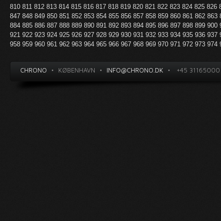
810
811
812
813
814
815
816
817
818
819
820
821
822
823
824
825
826
847
848
849
850
851
852
853
854
855
856
857
858
859
860
861
862
863
884
885
886
887
888
889
890
891
892
893
894
895
896
897
898
899
900
921
922
923
924
925
926
927
928
929
930
931
932
933
934
935
936
937
958
959
960
961
962
963
964
965
966
967
968
969
970
971
972
973
974
CHRONO
•
KØBENHAVN
•
INFO@CHRONO.DK
•
+45 31165000