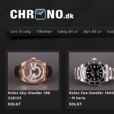
Ure til salg
Tilbehør
Sælg dit ur
Byt dit ur
Sol
Rolex Sky-Dweller 18K
Rolex Sea-Dweller 166
326135
- M Serie
SOLGT
SOLGT