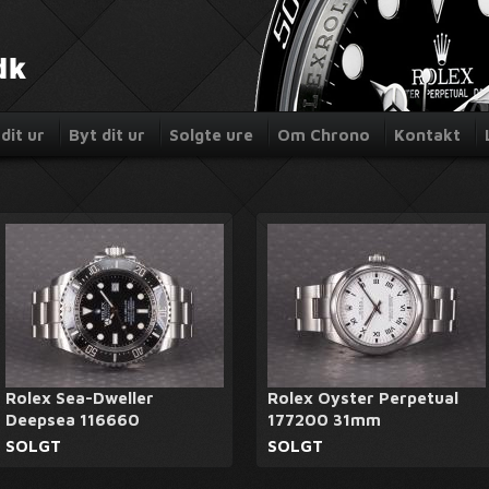
dit ur
Byt dit ur
Solgte ure
Om Chrono
Kontakt
Rolex Sea-Dweller
Rolex Oyster Perpetual
Deepsea 116660
177200 31mm
SOLGT
SOLGT