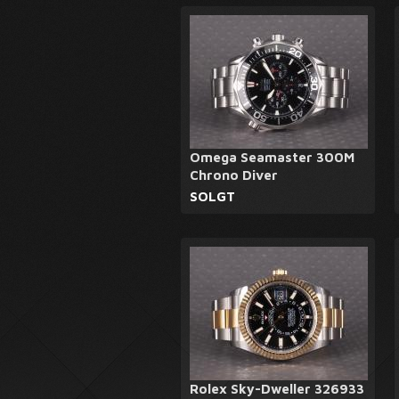
Omega Seamaster 300M
Chrono Diver
SOLGT
Rolex Sky-Dweller 326933