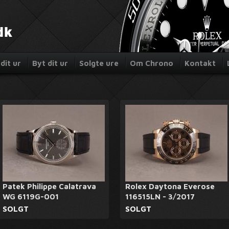
dit ur
Byt dit ur
Solgte ure
Om Chrono
Kontakt
Patek Philippe Calatrava
Rolex Daytona Everose
WG 6119G-001
116515LN - 3/2017
SOLGT
SOLGT