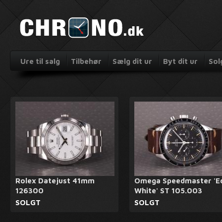
Ure til salg
Tilbehør
Sælg dit ur
Byt dit ur
Sol
Rolex Datejust 41mm
Omega Speedmaster 'E
126300
White' ST 105.003
SOLGT
SOLGT