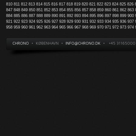
810
811
812
813
814
815
816
817
818
819
820
821
822
823
824
825
826
847
848
849
850
851
852
853
854
855
856
857
858
859
860
861
862
863
884
885
886
887
888
889
890
891
892
893
894
895
896
897
898
899
900
921
922
923
924
925
926
927
928
929
930
931
932
933
934
935
936
937
958
959
960
961
962
963
964
965
966
967
968
969
970
971
972
973
974
CHRONO
•
KØBENHAVN
•
INFO@CHRONO.DK
•
+45 31165000