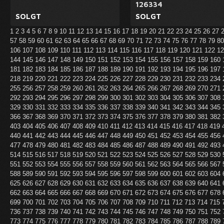
126334
SOLGT
SOLGT
1
2
3
4
5
6
7
8
9
10
11
12
13
14
15
16
17
18
19
20
21
22
23
24
25
26
27
57
58
59
60
61
62
63
64
65
66
67
68
69
70
71
72
73
74
75
76
77
78
79
8
106
107
108
109
110
111
112
113
114
115
116
117
118
119
120
121
122
1
144
145
146
147
148
149
150
151
152
153
154
155
156
157
158
159
160
181
182
183
184
185
186
187
188
189
190
191
192
193
194
195
196
197
218
219
220
221
222
223
224
225
226
227
228
229
230
231
232
233
234
255
256
257
258
259
260
261
262
263
264
265
266
267
268
269
270
271
292
293
294
295
296
297
298
299
300
301
302
303
304
305
306
307
308
329
330
331
332
333
334
335
336
337
338
339
340
341
342
343
344
345
366
367
368
369
370
371
372
373
374
375
376
377
378
379
380
381
382
403
404
405
406
407
408
409
410
411
412
413
414
415
416
417
418
419
440
441
442
443
444
445
446
447
448
449
450
451
452
453
454
455
456
477
478
479
480
481
482
483
484
485
486
487
488
489
490
491
492
493
514
515
516
517
518
519
520
521
522
523
524
525
526
527
528
529
530
551
552
553
554
555
556
557
558
559
560
561
562
563
564
565
566
567
588
589
590
591
592
593
594
595
596
597
598
599
600
601
602
603
604
625
626
627
628
629
630
631
632
633
634
635
636
637
638
639
640
641
662
663
664
665
666
667
668
669
670
671
672
673
674
675
676
677
678
699
700
701
702
703
704
705
706
707
708
709
710
711
712
713
714
715
736
737
738
739
740
741
742
743
744
745
746
747
748
749
750
751
752
773
774
775
776
777
778
779
780
781
782
783
784
785
786
787
788
789