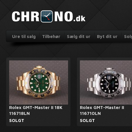
Ure til salg
Tilbehør
Sælg dit ur
Byt dit ur
Sol
Rolex GMT-Master II 18K
Rolex GMT-Master II
116718LN
116710LN
SOLGT
SOLGT