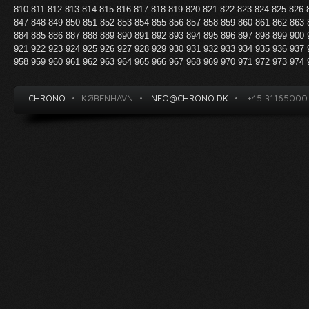
810
811
812
813
814
815
816
817
818
819
820
821
822
823
824
825
826
847
848
849
850
851
852
853
854
855
856
857
858
859
860
861
862
863
884
885
886
887
888
889
890
891
892
893
894
895
896
897
898
899
900
921
922
923
924
925
926
927
928
929
930
931
932
933
934
935
936
937
958
959
960
961
962
963
964
965
966
967
968
969
970
971
972
973
974
CHRONO
•
KØBENHAVN
•
INFO@CHRONO.DK
•
+45 31165000