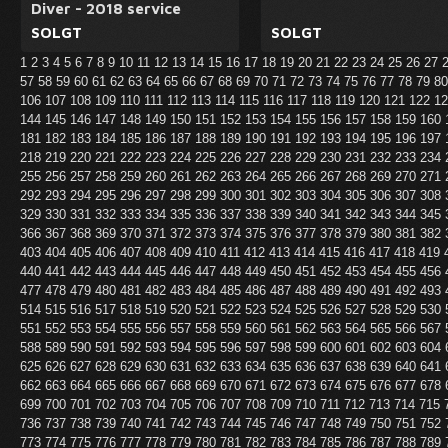
Diver - 2018 service
SOLGT
SOLGT
1
2
3
4
5
6
7
8
9
10
11
12
13
14
15
16
17
18
19
20
21
22
23
24
25
26
27
57
58
59
60
61
62
63
64
65
66
67
68
69
70
71
72
73
74
75
76
77
78
79
8
106
107
108
109
110
111
112
113
114
115
116
117
118
119
120
121
122
1
144
145
146
147
148
149
150
151
152
153
154
155
156
157
158
159
160
181
182
183
184
185
186
187
188
189
190
191
192
193
194
195
196
197
218
219
220
221
222
223
224
225
226
227
228
229
230
231
232
233
234
255
256
257
258
259
260
261
262
263
264
265
266
267
268
269
270
271
292
293
294
295
296
297
298
299
300
301
302
303
304
305
306
307
308
329
330
331
332
333
334
335
336
337
338
339
340
341
342
343
344
345
366
367
368
369
370
371
372
373
374
375
376
377
378
379
380
381
382
403
404
405
406
407
408
409
410
411
412
413
414
415
416
417
418
419
440
441
442
443
444
445
446
447
448
449
450
451
452
453
454
455
456
477
478
479
480
481
482
483
484
485
486
487
488
489
490
491
492
493
514
515
516
517
518
519
520
521
522
523
524
525
526
527
528
529
530
551
552
553
554
555
556
557
558
559
560
561
562
563
564
565
566
567
588
589
590
591
592
593
594
595
596
597
598
599
600
601
602
603
604
625
626
627
628
629
630
631
632
633
634
635
636
637
638
639
640
641
662
663
664
665
666
667
668
669
670
671
672
673
674
675
676
677
678
699
700
701
702
703
704
705
706
707
708
709
710
711
712
713
714
715
736
737
738
739
740
741
742
743
744
745
746
747
748
749
750
751
752
773
774
775
776
777
778
779
780
781
782
783
784
785
786
787
788
789