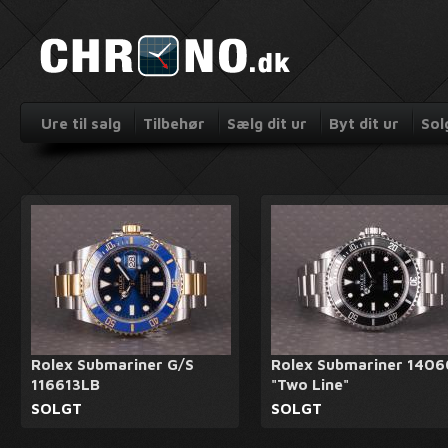
Ure til salg
Tilbehør
Sælg dit ur
Byt dit ur
Sol
Rolex Submariner G/S
Rolex Submariner 140
116613LB
"Two Line"
SOLGT
SOLGT