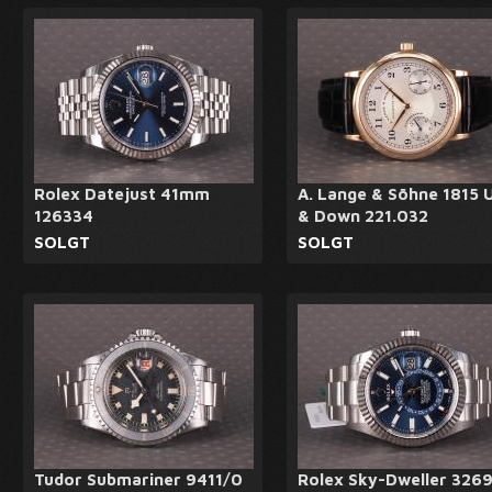
Rolex Datejust 41mm
A. Lange & Söhne 1815 
126334
& Down 221.032
SOLGT
SOLGT
Tudor Submariner 9411/0
Rolex Sky-Dweller 326