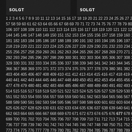
SOLGT
SOLGT
1
2
3
4
5
6
7
8
9
10
11
12
13
14
15
16
17
18
19
20
21
22
23
24
25
26
27
57
58
59
60
61
62
63
64
65
66
67
68
69
70
71
72
73
74
75
76
77
78
79
8
106
107
108
109
110
111
112
113
114
115
116
117
118
119
120
121
122
1
144
145
146
147
148
149
150
151
152
153
154
155
156
157
158
159
160
181
182
183
184
185
186
187
188
189
190
191
192
193
194
195
196
197
218
219
220
221
222
223
224
225
226
227
228
229
230
231
232
233
234
255
256
257
258
259
260
261
262
263
264
265
266
267
268
269
270
271
292
293
294
295
296
297
298
299
300
301
302
303
304
305
306
307
308
329
330
331
332
333
334
335
336
337
338
339
340
341
342
343
344
345
366
367
368
369
370
371
372
373
374
375
376
377
378
379
380
381
382
403
404
405
406
407
408
409
410
411
412
413
414
415
416
417
418
419
440
441
442
443
444
445
446
447
448
449
450
451
452
453
454
455
456
477
478
479
480
481
482
483
484
485
486
487
488
489
490
491
492
493
514
515
516
517
518
519
520
521
522
523
524
525
526
527
528
529
530
551
552
553
554
555
556
557
558
559
560
561
562
563
564
565
566
567
588
589
590
591
592
593
594
595
596
597
598
599
600
601
602
603
604
625
626
627
628
629
630
631
632
633
634
635
636
637
638
639
640
641
662
663
664
665
666
667
668
669
670
671
672
673
674
675
676
677
678
699
700
701
702
703
704
705
706
707
708
709
710
711
712
713
714
715
736
737
738
739
740
741
742
743
744
745
746
747
748
749
750
751
752
773
774
775
776
777
778
779
780
781
782
783
784
785
786
787
788
789