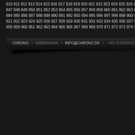
810
811
812
813
814
815
816
817
818
819
820
821
822
823
824
825
826
847
848
849
850
851
852
853
854
855
856
857
858
859
860
861
862
863
884
885
886
887
888
889
890
891
892
893
894
895
896
897
898
899
900
921
922
923
924
925
926
927
928
929
930
931
932
933
934
935
936
937
958
959
960
961
962
963
964
965
966
967
968
969
970
971
972
973
974
CHRONO
•
KØBENHAVN
•
INFO@CHRONO.DK
•
+45 31165000