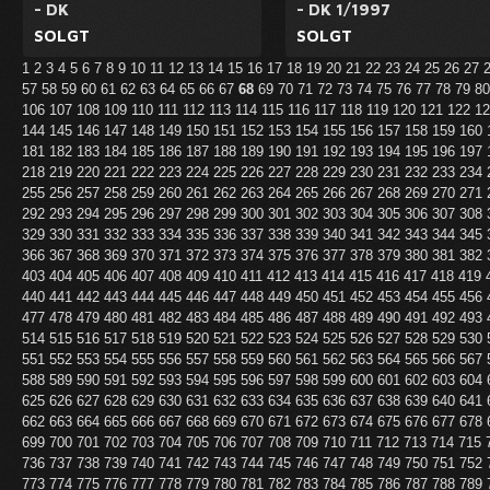
- DK
- DK 1/1997
SOLGT
SOLGT
1
2
3
4
5
6
7
8
9
10
11
12
13
14
15
16
17
18
19
20
21
22
23
24
25
26
27
57
58
59
60
61
62
63
64
65
66
67
68
69
70
71
72
73
74
75
76
77
78
79
8
106
107
108
109
110
111
112
113
114
115
116
117
118
119
120
121
122
1
144
145
146
147
148
149
150
151
152
153
154
155
156
157
158
159
160
181
182
183
184
185
186
187
188
189
190
191
192
193
194
195
196
197
218
219
220
221
222
223
224
225
226
227
228
229
230
231
232
233
234
255
256
257
258
259
260
261
262
263
264
265
266
267
268
269
270
271
292
293
294
295
296
297
298
299
300
301
302
303
304
305
306
307
308
329
330
331
332
333
334
335
336
337
338
339
340
341
342
343
344
345
366
367
368
369
370
371
372
373
374
375
376
377
378
379
380
381
382
403
404
405
406
407
408
409
410
411
412
413
414
415
416
417
418
419
440
441
442
443
444
445
446
447
448
449
450
451
452
453
454
455
456
477
478
479
480
481
482
483
484
485
486
487
488
489
490
491
492
493
514
515
516
517
518
519
520
521
522
523
524
525
526
527
528
529
530
551
552
553
554
555
556
557
558
559
560
561
562
563
564
565
566
567
588
589
590
591
592
593
594
595
596
597
598
599
600
601
602
603
604
625
626
627
628
629
630
631
632
633
634
635
636
637
638
639
640
641
662
663
664
665
666
667
668
669
670
671
672
673
674
675
676
677
678
699
700
701
702
703
704
705
706
707
708
709
710
711
712
713
714
715
736
737
738
739
740
741
742
743
744
745
746
747
748
749
750
751
752
773
774
775
776
777
778
779
780
781
782
783
784
785
786
787
788
789