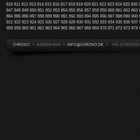
810
811
812
813
814
815
816
817
818
819
820
821
822
823
824
825
826
847
848
849
850
851
852
853
854
855
856
857
858
859
860
861
862
863
884
885
886
887
888
889
890
891
892
893
894
895
896
897
898
899
900
921
922
923
924
925
926
927
928
929
930
931
932
933
934
935
936
937
958
959
960
961
962
963
964
965
966
967
968
969
970
971
972
973
974
CHRONO
•
KØBENHAVN
•
INFO@CHRONO.DK
•
+45 31165000