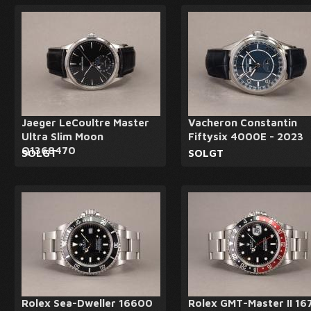
Jaeger LeCoultre Master
Vacheron Constantin
Ultra Slim Moon
Fiftysix 4000E - 2023
Q1368470
SOLGT
SOLGT
Rolex Sea-Dweller 16600
Rolex GMT-Master II 16