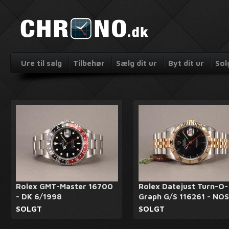
Ure til salg
Tilbehør
Sælg dit ur
Byt dit ur
Sol
Rolex GMT-Master 16700
Rolex Datejust Turn-O-
- DK 6/1998
Graph G/S 116261 - NOS
SOLGT
SOLGT