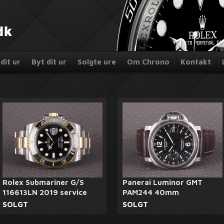
dit ur
Byt dit ur
Solgte ure
Om Chrono
Kontakt
Rolex Submariner G/S
Panerai Luminor GMT
116613LN 2019 service
PAM244 40mm
SOLGT
SOLGT