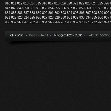
810
811
812
813
814
815
816
817
818
819
820
821
822
823
824
825
826
847
848
849
850
851
852
853
854
855
856
857
858
859
860
861
862
863
884
885
886
887
888
889
890
891
892
893
894
895
896
897
898
899
900
921
922
923
924
925
926
927
928
929
930
931
932
933
934
935
936
937
958
959
960
961
962
963
964
965
966
967
968
969
970
971
972
973
974
CHRONO
•
KØBENHAVN
•
INFO@CHRONO.DK
•
+45 31165000