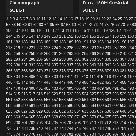
Chronograph
Terra 150M Co-Axial
SOLGT
SOLGT
1
2
3
4
5
6
7
8
9
10
11
12
13
14
15
16
17
18
19
20
21
22
23
24
25
26
27
57
58
59
60
61
62
63
64
65
66
67
68
69
70
71
72
73
74
75
76
77
78
79
8
106
107
108
109
110
111
112
113
114
115
116
117
118
119
120
121
122
1
144
145
146
147
148
149
150
151
152
153
154
155
156
157
158
159
160
181
182
183
184
185
186
187
188
189
190
191
192
193
194
195
196
197
218
219
220
221
222
223
224
225
226
227
228
229
230
231
232
233
234
255
256
257
258
259
260
261
262
263
264
265
266
267
268
269
270
271
292
293
294
295
296
297
298
299
300
301
302
303
304
305
306
307
308
329
330
331
332
333
334
335
336
337
338
339
340
341
342
343
344
345
366
367
368
369
370
371
372
373
374
375
376
377
378
379
380
381
382
403
404
405
406
407
408
409
410
411
412
413
414
415
416
417
418
419
440
441
442
443
444
445
446
447
448
449
450
451
452
453
454
455
456
477
478
479
480
481
482
483
484
485
486
487
488
489
490
491
492
493
514
515
516
517
518
519
520
521
522
523
524
525
526
527
528
529
530
551
552
553
554
555
556
557
558
559
560
561
562
563
564
565
566
567
588
589
590
591
592
593
594
595
596
597
598
599
600
601
602
603
604
625
626
627
628
629
630
631
632
633
634
635
636
637
638
639
640
641
662
663
664
665
666
667
668
669
670
671
672
673
674
675
676
677
678
699
700
701
702
703
704
705
706
707
708
709
710
711
712
713
714
715
736
737
738
739
740
741
742
743
744
745
746
747
748
749
750
751
752
773
774
775
776
777
778
779
780
781
782
783
784
785
786
787
788
789