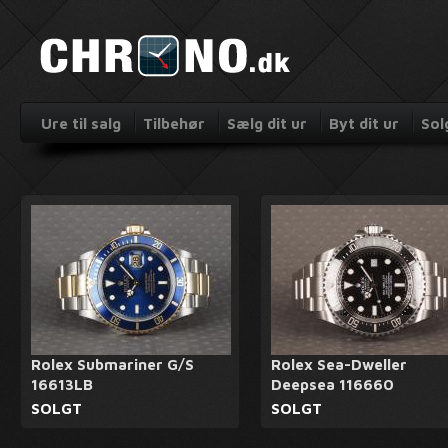
Ure til salg
Tilbehør
Sælg dit ur
Byt dit ur
Sol
Rolex Submariner G/S
Rolex Sea-Dweller
16613LB
Deepsea 116660
SOLGT
SOLGT