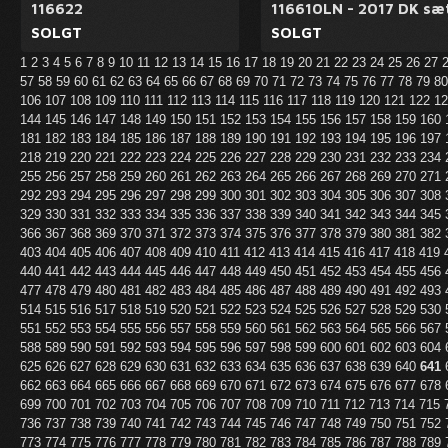
116622
116610LN - 2017 DK sæ
SOLGT
SOLGT
1
2
3
4
5
6
7
8
9
10
11
12
13
14
15
16
17
18
19
20
21
22
23
24
25
26
27
57
58
59
60
61
62
63
64
65
66
67
68
69
70
71
72
73
74
75
76
77
78
79
8
106
107
108
109
110
111
112
113
114
115
116
117
118
119
120
121
122
1
144
145
146
147
148
149
150
151
152
153
154
155
156
157
158
159
160
181
182
183
184
185
186
187
188
189
190
191
192
193
194
195
196
197
218
219
220
221
222
223
224
225
226
227
228
229
230
231
232
233
234
255
256
257
258
259
260
261
262
263
264
265
266
267
268
269
270
271
292
293
294
295
296
297
298
299
300
301
302
303
304
305
306
307
308
329
330
331
332
333
334
335
336
337
338
339
340
341
342
343
344
345
366
367
368
369
370
371
372
373
374
375
376
377
378
379
380
381
382
403
404
405
406
407
408
409
410
411
412
413
414
415
416
417
418
419
440
441
442
443
444
445
446
447
448
449
450
451
452
453
454
455
456
477
478
479
480
481
482
483
484
485
486
487
488
489
490
491
492
493
514
515
516
517
518
519
520
521
522
523
524
525
526
527
528
529
530
551
552
553
554
555
556
557
558
559
560
561
562
563
564
565
566
567
588
589
590
591
592
593
594
595
596
597
598
599
600
601
602
603
604
625
626
627
628
629
630
631
632
633
634
635
636
637
638
639
640
641
662
663
664
665
666
667
668
669
670
671
672
673
674
675
676
677
678
699
700
701
702
703
704
705
706
707
708
709
710
711
712
713
714
715
736
737
738
739
740
741
742
743
744
745
746
747
748
749
750
751
752
773
774
775
776
777
778
779
780
781
782
783
784
785
786
787
788
789