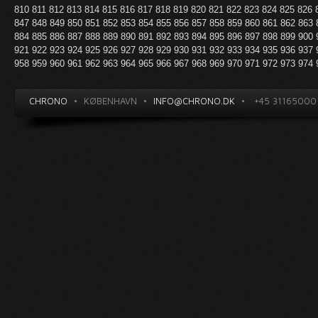
810
811
812
813
814
815
816
817
818
819
820
821
822
823
824
825
826
847
848
849
850
851
852
853
854
855
856
857
858
859
860
861
862
863
884
885
886
887
888
889
890
891
892
893
894
895
896
897
898
899
900
921
922
923
924
925
926
927
928
929
930
931
932
933
934
935
936
937
958
959
960
961
962
963
964
965
966
967
968
969
970
971
972
973
974
CHRONO
•
KØBENHAVN
•
INFO@CHRONO.DK
•
+45 31165000