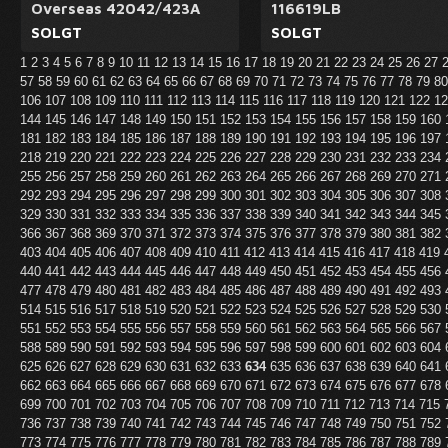
Overseas 42042/423A
116619LB
SOLGT
SOLGT
1
2
3
4
5
6
7
8
9
10
11
12
13
14
15
16
17
18
19
20
21
22
23
24
25
26
27
57
58
59
60
61
62
63
64
65
66
67
68
69
70
71
72
73
74
75
76
77
78
79
8
106
107
108
109
110
111
112
113
114
115
116
117
118
119
120
121
122
1
144
145
146
147
148
149
150
151
152
153
154
155
156
157
158
159
160
181
182
183
184
185
186
187
188
189
190
191
192
193
194
195
196
197
218
219
220
221
222
223
224
225
226
227
228
229
230
231
232
233
234
255
256
257
258
259
260
261
262
263
264
265
266
267
268
269
270
271
292
293
294
295
296
297
298
299
300
301
302
303
304
305
306
307
308
329
330
331
332
333
334
335
336
337
338
339
340
341
342
343
344
345
366
367
368
369
370
371
372
373
374
375
376
377
378
379
380
381
382
403
404
405
406
407
408
409
410
411
412
413
414
415
416
417
418
419
440
441
442
443
444
445
446
447
448
449
450
451
452
453
454
455
456
477
478
479
480
481
482
483
484
485
486
487
488
489
490
491
492
493
514
515
516
517
518
519
520
521
522
523
524
525
526
527
528
529
530
551
552
553
554
555
556
557
558
559
560
561
562
563
564
565
566
567
588
589
590
591
592
593
594
595
596
597
598
599
600
601
602
603
604
625
626
627
628
629
630
631
632
633
634
635
636
637
638
639
640
641
662
663
664
665
666
667
668
669
670
671
672
673
674
675
676
677
678
699
700
701
702
703
704
705
706
707
708
709
710
711
712
713
714
715
736
737
738
739
740
741
742
743
744
745
746
747
748
749
750
751
752
773
774
775
776
777
778
779
780
781
782
783
784
785
786
787
788
789