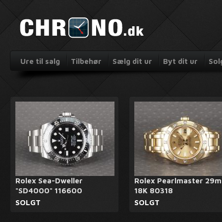
Ure til salg
Tilbehør
Sælg dit ur
Byt dit ur
Sol
Rolex Sea-Dweller
Rolex Pearlmaster 29
"SD4000" 116600
18K 80318
SOLGT
SOLGT