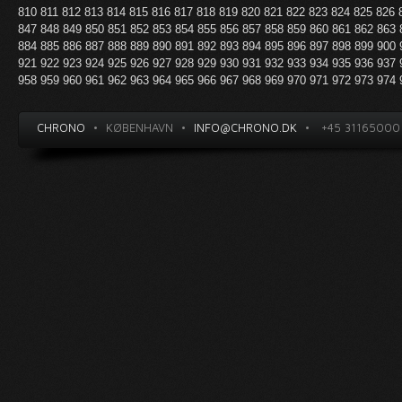
810
811
812
813
814
815
816
817
818
819
820
821
822
823
824
825
826
847
848
849
850
851
852
853
854
855
856
857
858
859
860
861
862
863
884
885
886
887
888
889
890
891
892
893
894
895
896
897
898
899
900
921
922
923
924
925
926
927
928
929
930
931
932
933
934
935
936
937
958
959
960
961
962
963
964
965
966
967
968
969
970
971
972
973
974
CHRONO
•
KØBENHAVN
•
INFO@CHRONO.DK
•
+45 31165000