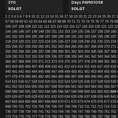
570
Days PAM01058
SOLGT
SOLGT
1
2
3
4
5
6
7
8
9
10
11
12
13
14
15
16
17
18
19
20
21
22
23
24
25
26
27
57
58
59
60
61
62
63
64
65
66
67
68
69
70
71
72
73
74
75
76
77
78
79
8
106
107
108
109
110
111
112
113
114
115
116
117
118
119
120
121
122
1
144
145
146
147
148
149
150
151
152
153
154
155
156
157
158
159
160
181
182
183
184
185
186
187
188
189
190
191
192
193
194
195
196
197
218
219
220
221
222
223
224
225
226
227
228
229
230
231
232
233
234
255
256
257
258
259
260
261
262
263
264
265
266
267
268
269
270
271
292
293
294
295
296
297
298
299
300
301
302
303
304
305
306
307
308
329
330
331
332
333
334
335
336
337
338
339
340
341
342
343
344
345
366
367
368
369
370
371
372
373
374
375
376
377
378
379
380
381
382
403
404
405
406
407
408
409
410
411
412
413
414
415
416
417
418
419
440
441
442
443
444
445
446
447
448
449
450
451
452
453
454
455
456
477
478
479
480
481
482
483
484
485
486
487
488
489
490
491
492
493
514
515
516
517
518
519
520
521
522
523
524
525
526
527
528
529
530
551
552
553
554
555
556
557
558
559
560
561
562
563
564
565
566
567
588
589
590
591
592
593
594
595
596
597
598
599
600
601
602
603
604
625
626
627
628
629
630
631
632
633
634
635
636
637
638
639
640
641
662
663
664
665
666
667
668
669
670
671
672
673
674
675
676
677
678
699
700
701
702
703
704
705
706
707
708
709
710
711
712
713
714
715
736
737
738
739
740
741
742
743
744
745
746
747
748
749
750
751
752
773
774
775
776
777
778
779
780
781
782
783
784
785
786
787
788
789