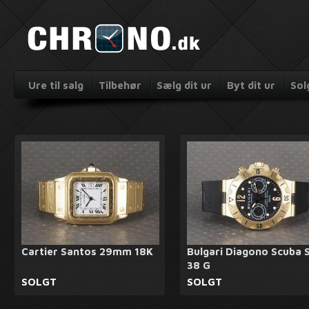
Ure til salg
Tilbehør
Sælg dit ur
Byt dit ur
Sol
Cartier Santos 29mm 18K
Bulgari Diagono Scuba 
38 G
SOLGT
SOLGT