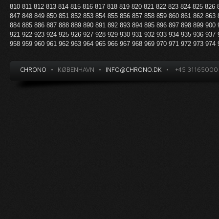
810
811
812
813
814
815
816
817
818
819
820
821
822
823
824
825
826
847
848
849
850
851
852
853
854
855
856
857
858
859
860
861
862
863
884
885
886
887
888
889
890
891
892
893
894
895
896
897
898
899
900
921
922
923
924
925
926
927
928
929
930
931
932
933
934
935
936
937
958
959
960
961
962
963
964
965
966
967
968
969
970
971
972
973
974
CHRONO
•
KØBENHAVN
•
INFO@CHRONO.DK
•
+45 31165000