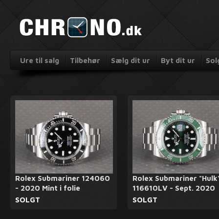
Ure til salg
Tilbehør
Sælg dit ur
Byt dit ur
Sol
Rolex Submariner 124060
Rolex Submariner "Hulk
- 2020 Mint i folie
116610LV - Sept. 2020
SOLGT
SOLGT