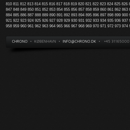
810
811
812
813
814
815
816
817
818
819
820
821
822
823
824
825
826
847
848
849
850
851
852
853
854
855
856
857
858
859
860
861
862
863
884
885
886
887
888
889
890
891
892
893
894
895
896
897
898
899
900
921
922
923
924
925
926
927
928
929
930
931
932
933
934
935
936
937
958
959
960
961
962
963
964
965
966
967
968
969
970
971
972
973
974
CHRONO
•
KØBENHAVN
•
INFO@CHRONO.DK
•
+45 31165000