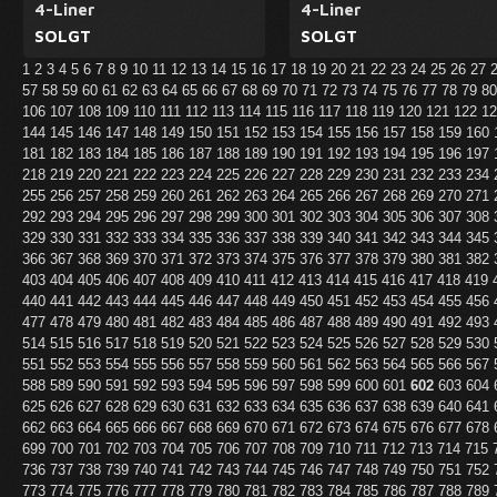
4-Liner
4-Liner
SOLGT
SOLGT
1
2
3
4
5
6
7
8
9
10
11
12
13
14
15
16
17
18
19
20
21
22
23
24
25
26
27
57
58
59
60
61
62
63
64
65
66
67
68
69
70
71
72
73
74
75
76
77
78
79
8
106
107
108
109
110
111
112
113
114
115
116
117
118
119
120
121
122
1
144
145
146
147
148
149
150
151
152
153
154
155
156
157
158
159
160
181
182
183
184
185
186
187
188
189
190
191
192
193
194
195
196
197
218
219
220
221
222
223
224
225
226
227
228
229
230
231
232
233
234
255
256
257
258
259
260
261
262
263
264
265
266
267
268
269
270
271
292
293
294
295
296
297
298
299
300
301
302
303
304
305
306
307
308
329
330
331
332
333
334
335
336
337
338
339
340
341
342
343
344
345
366
367
368
369
370
371
372
373
374
375
376
377
378
379
380
381
382
403
404
405
406
407
408
409
410
411
412
413
414
415
416
417
418
419
440
441
442
443
444
445
446
447
448
449
450
451
452
453
454
455
456
477
478
479
480
481
482
483
484
485
486
487
488
489
490
491
492
493
514
515
516
517
518
519
520
521
522
523
524
525
526
527
528
529
530
551
552
553
554
555
556
557
558
559
560
561
562
563
564
565
566
567
588
589
590
591
592
593
594
595
596
597
598
599
600
601
602
603
604
625
626
627
628
629
630
631
632
633
634
635
636
637
638
639
640
641
662
663
664
665
666
667
668
669
670
671
672
673
674
675
676
677
678
699
700
701
702
703
704
705
706
707
708
709
710
711
712
713
714
715
736
737
738
739
740
741
742
743
744
745
746
747
748
749
750
751
752
773
774
775
776
777
778
779
780
781
782
783
784
785
786
787
788
789