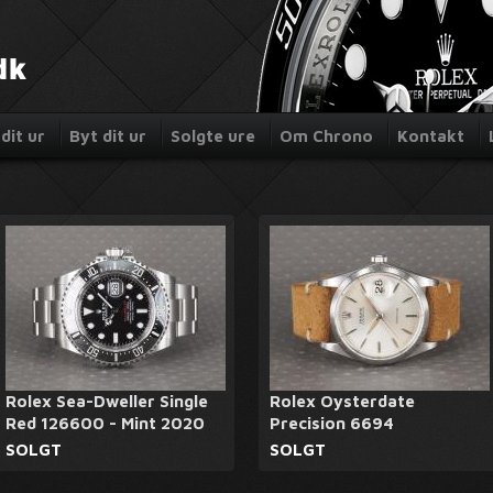
dit ur
Byt dit ur
Solgte ure
Om Chrono
Kontakt
Rolex Sea-Dweller Single
Rolex Oysterdate
Red 126600 - Mint 2020
Precision 6694
SOLGT
SOLGT