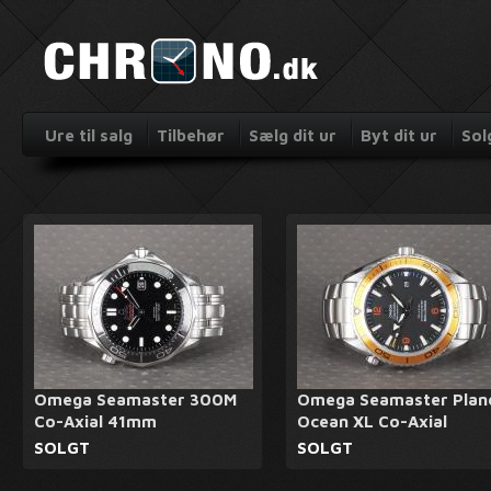
Ure til salg
Tilbehør
Sælg dit ur
Byt dit ur
Sol
Omega Seamaster 300M
Omega Seamaster Plan
Co-Axial 41mm
Ocean XL Co-Axial
SOLGT
SOLGT