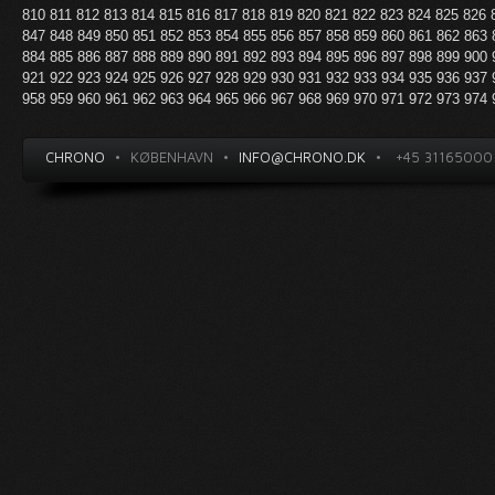
810
811
812
813
814
815
816
817
818
819
820
821
822
823
824
825
826
847
848
849
850
851
852
853
854
855
856
857
858
859
860
861
862
863
884
885
886
887
888
889
890
891
892
893
894
895
896
897
898
899
900
921
922
923
924
925
926
927
928
929
930
931
932
933
934
935
936
937
958
959
960
961
962
963
964
965
966
967
968
969
970
971
972
973
974
CHRONO
•
KØBENHAVN
•
INFO@CHRONO.DK
•
+45 31165000