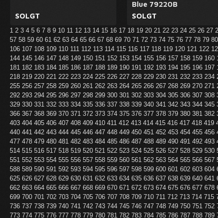
Blue 79220B
SOLGT
SOLGT
1
2
3
4
5
6
7
8
9
10
11
12
13
14
15
16
17
18
19
20
21
22
23
24
25
26
27
57
58
59
60
61
62
63
64
65
66
67
68
69
70
71
72
73
74
75
76
77
78
79
8
106
107
108
109
110
111
112
113
114
115
116
117
118
119
120
121
122
1
144
145
146
147
148
149
150
151
152
153
154
155
156
157
158
159
160
181
182
183
184
185
186
187
188
189
190
191
192
193
194
195
196
197
218
219
220
221
222
223
224
225
226
227
228
229
230
231
232
233
234
255
256
257
258
259
260
261
262
263
264
265
266
267
268
269
270
271
292
293
294
295
296
297
298
299
300
301
302
303
304
305
306
307
308
329
330
331
332
333
334
335
336
337
338
339
340
341
342
343
344
345
366
367
368
369
370
371
372
373
374
375
376
377
378
379
380
381
382
403
404
405
406
407
408
409
410
411
412
413
414
415
416
417
418
419
440
441
442
443
444
445
446
447
448
449
450
451
452
453
454
455
456
477
478
479
480
481
482
483
484
485
486
487
488
489
490
491
492
493
514
515
516
517
518
519
520
521
522
523
524
525
526
527
528
529
530
551
552
553
554
555
556
557
558
559
560
561
562
563
564
565
566
567
588
589
590
591
592
593
594
595
596
597
598
599
600
601
602
603
604
625
626
627
628
629
630
631
632
633
634
635
636
637
638
639
640
641
662
663
664
665
666
667
668
669
670
671
672
673
674
675
676
677
678
699
700
701
702
703
704
705
706
707
708
709
710
711
712
713
714
715
736
737
738
739
740
741
742
743
744
745
746
747
748
749
750
751
752
773
774
775
776
777
778
779
780
781
782
783
784
785
786
787
788
789